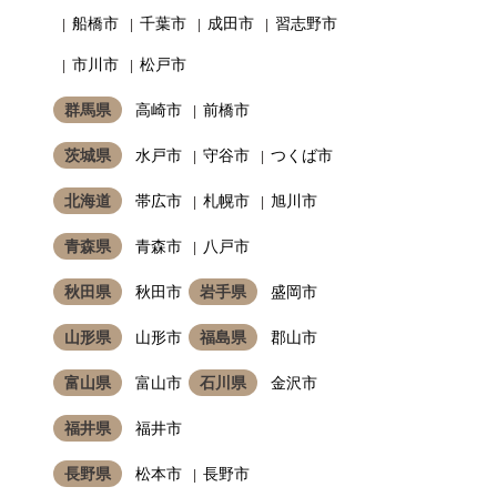
船橋市
千葉市
成田市
習志野市
市川市
松戸市
群馬県
高崎市
前橋市
茨城県
水戸市
守谷市
つくば市
北海道
帯広市
札幌市
旭川市
青森県
青森市
八戸市
秋田県
秋田市
岩手県
盛岡市
山形県
山形市
福島県
郡山市
富山県
富山市
石川県
金沢市
福井県
福井市
長野県
松本市
長野市