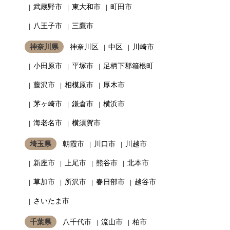
武蔵野市
東大和市
町田市
八王子市
三鷹市
神奈川県
神奈川区
中区
川崎市
小田原市
平塚市
足柄下郡箱根町
藤沢市
相模原市
厚木市
茅ヶ崎市
鎌倉市
横浜市
海老名市
横須賀市
埼玉県
朝霞市
川口市
川越市
新座市
上尾市
熊谷市
北本市
草加市
所沢市
春日部市
越谷市
さいたま市
千葉県
八千代市
流山市
柏市