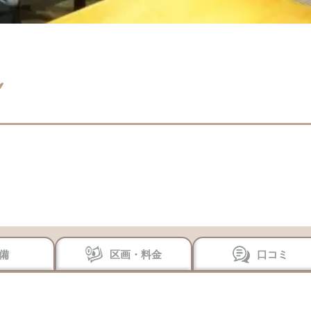
備
区画・料金
口コミ