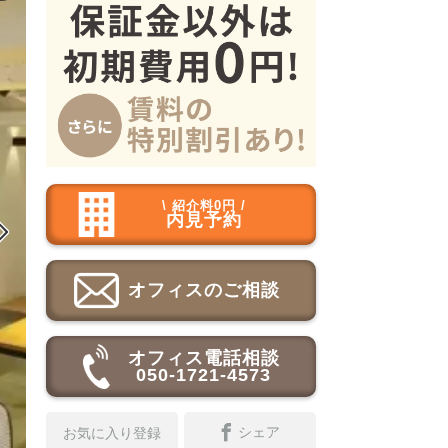
\ 紹介料0円 /
内見予約

オフィスのご相談
オフィス電話相談
050-1721-4573
シェア
お気に入り登録