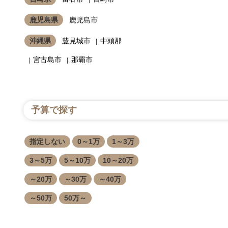
鹿児島県
鹿児島市
沖縄県
豊見城市
中頭郡
宮古島市
那覇市
予算で探す
指定しない
0～1万
1～3万
3～5万
5～10万
10～20万
～20万
～30万
～40万
～50万
50万～