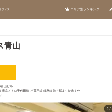
エリア別ランキング
オフィス
ス青山
）
RKS青山ビル
頭線 東京メトロ千代田線 ,半蔵門線.銀座線 渋谷駅より徒歩７分
分
2
/