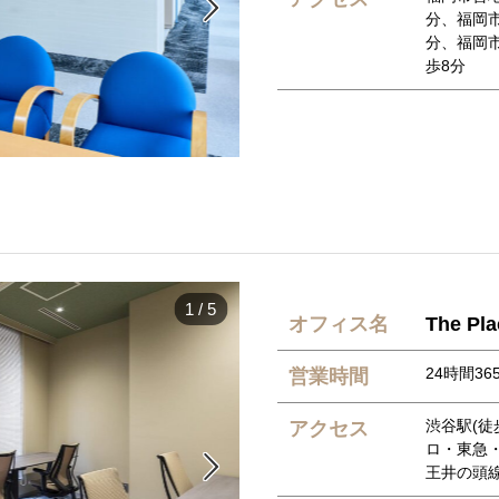

分、福岡
分、福岡
歩8分
1
/
5
オフィス名
The Pl
24時間36
営業時間
渋谷駅(徒歩
アクセス
ロ・東急・

王井の頭