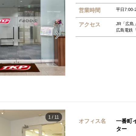
平日7:00-
営業時間
JR「広島
アクセス
広島電鉄

1
/
11
オフィス名
一番町
ター