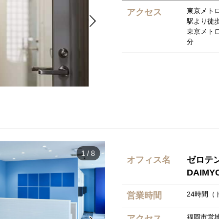
東京メト
アクセス

駅より徒歩
東京メト
分
1
/
8
オフィス名
ゼロテンパ
DAIMY
24時間（ド
営業時間
福岡市営
アクセス