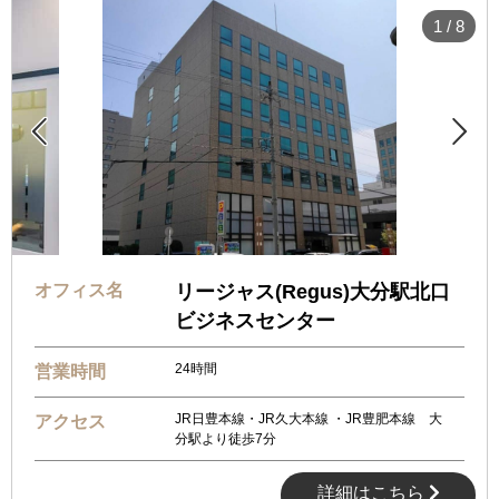
1
/
8


オフィス名
リージャス(Regus)大分駅北口
ビジネスセンター
24時間
営業時間
JR日豊本線・JR久大本線 ・JR豊肥本線 大
アクセス
分駅より徒歩7分
詳細はこちら