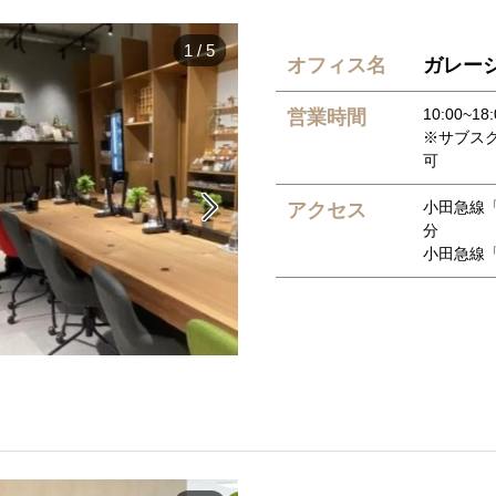
1
/
5
オフィス名
ガレージ
10:00~
営業時間
※サブスク会
可

小田急線「
アクセス
分
小田急線