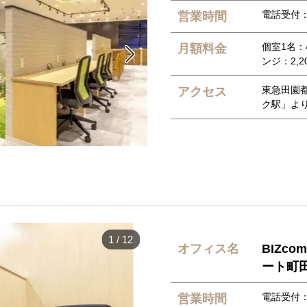
電話受付：9
営業時間
個室1名：4
月額料金

ンジ：2,2
東急田園
アクセス
ク駅」より
1
/
12
オフィス名
BIZc
ート町
電話受付：9
営業時間