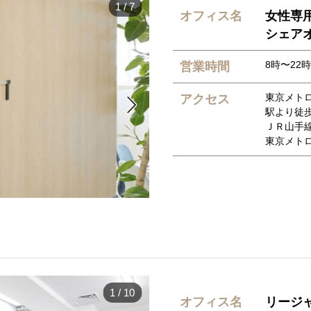
1
/
7
オフィス名
女性専
シェア
8時〜22時
営業時間
東京メトロ
アクセス

駅より徒歩
ＪＲ山手線
東京メトロ
1
/
10
オフィス名
リージ