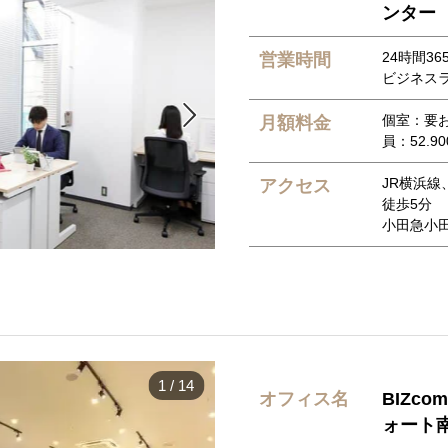
ンター
24時間36
営業時間
ビジネスラウ

個室：要
月額料金
員：52.9
JR横浜
アクセス
徒歩5分
小田急小
1
/
14
オフィス名
BIZc
ォート