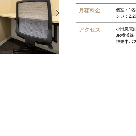
個室：1名3
月額料金

ンジ：2,2
小田急電
アクセス
JR横浜線
神奈中バス