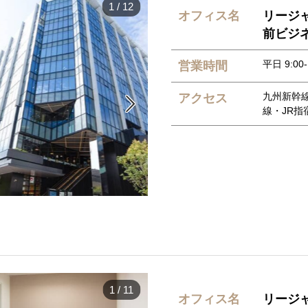
1
/
12
オフィス名
リージャ
前ビジ
平日 9:00-
営業時間
九州新幹線
アクセス

線・JR指
1
/
11
オフィス名
リージ