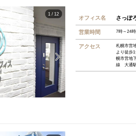
1
/
12
オフィス名
さっぽ
7時～24時
営業時間
札幌市営
アクセス
より徒歩

幌市営地
線 大通