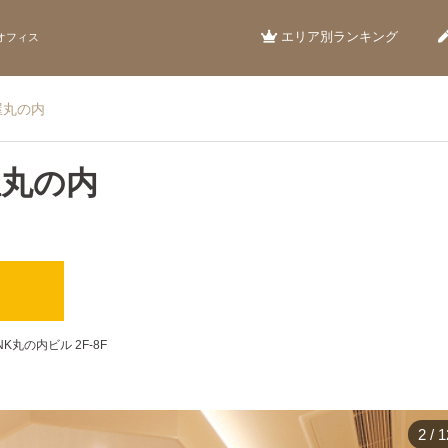
エリア別ランキング
オフィス
古屋丸の内
屋丸の内
）
NK丸の内ビル 2F-8F
2
/
1