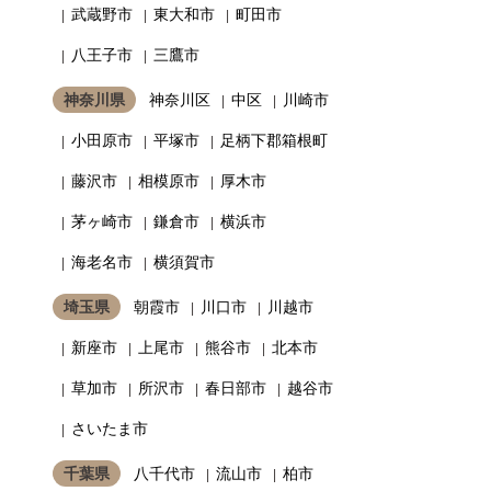
武蔵野市
東大和市
町田市
八王子市
三鷹市
神奈川県
神奈川区
中区
川崎市
小田原市
平塚市
足柄下郡箱根町
藤沢市
相模原市
厚木市
茅ヶ崎市
鎌倉市
横浜市
海老名市
横須賀市
埼玉県
朝霞市
川口市
川越市
新座市
上尾市
熊谷市
北本市
草加市
所沢市
春日部市
越谷市
さいたま市
千葉県
八千代市
流山市
柏市