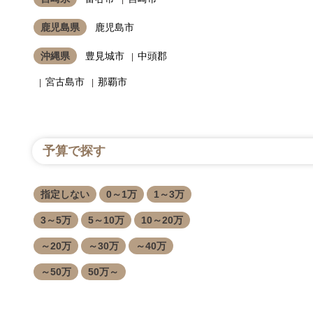
鹿児島県
鹿児島市
沖縄県
豊見城市
中頭郡
宮古島市
那覇市
予算で探す
指定しない
0～1万
1～3万
3～5万
5～10万
10～20万
～20万
～30万
～40万
～50万
50万～