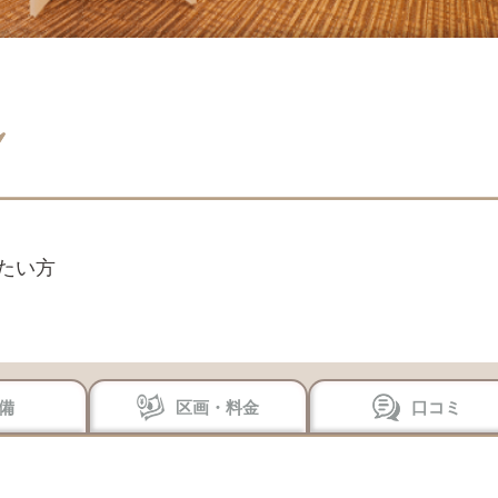
たい方
備
区画・料金
口コミ