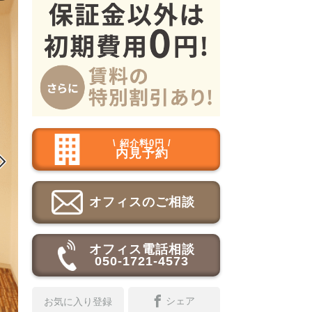
\ 紹介料0円 /
内見予約

オフィスのご相談
オフィス電話相談
050-1721-4573
シェア
お気に入り登録