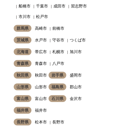
船橋市
千葉市
成田市
習志野市
市川市
松戸市
群馬県
高崎市
前橋市
茨城県
水戸市
守谷市
つくば市
北海道
帯広市
札幌市
旭川市
青森県
青森市
八戸市
秋田県
秋田市
岩手県
盛岡市
山形県
山形市
福島県
郡山市
富山県
富山市
石川県
金沢市
福井県
福井市
長野県
松本市
長野市