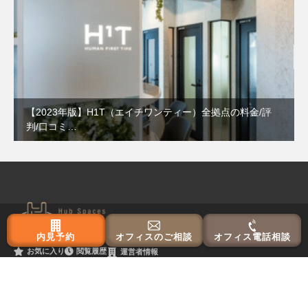
【2023年版】H1T（エイチワンティー）全拠点の料金/評
判/口コミ…
内見予約
オフィスのご相談
オフィス電話相談
閲覧履歴
お気に入り
運営者情報
東京主要エリア
港区
渋谷区
中央区
千代田区
新宿区