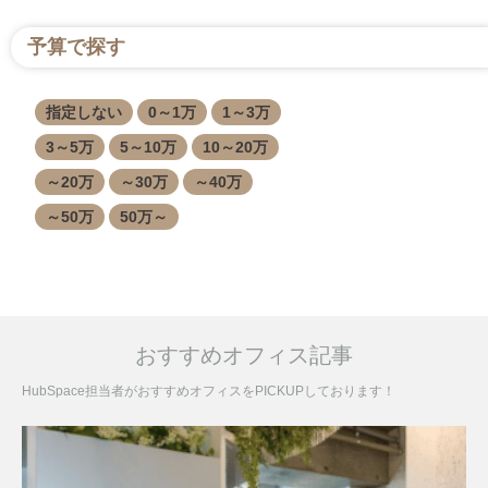
予算で探す
指定しない
0～1万
1～3万
3～5万
5～10万
10～20万
～20万
～30万
～40万
～50万
50万～
おすすめオフィス記事
HubSpace担当者がおすすめオフィスをPICKUPしております！