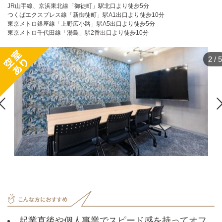
JR山手線、京浜東北線「御徒町」駅北口より徒歩5分
つくばエクスプレス線「新御徒町」駅A1出口より徒歩10分
東京メトロ銀座線「上野広小路」駅A5出口より徒歩5分
東京メトロ千代田線「湯島」駅2番出口より徒歩10分
2
/
5

起業直後や個人事業でスピード感を持ってオフ