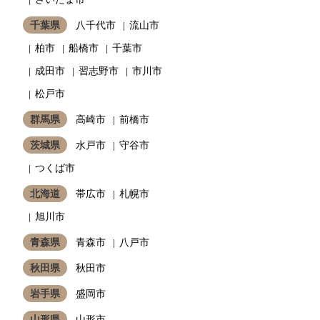
千葉県
八千代市
流山市
柏市
船橋市
千葉市
成田市
習志野市
市川市
松戸市
群馬県
高崎市
前橋市
茨城県
水戸市
守谷市
つくば市
北海道
帯広市
札幌市
旭川市
青森県
青森市
八戸市
秋田県
秋田市
岩手県
盛岡市
山形県
山形市