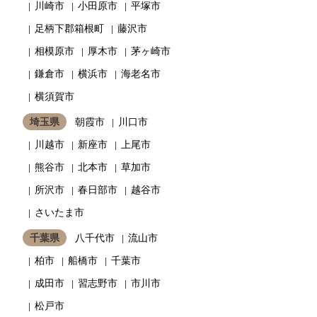
川崎市
小田原市
平塚市
足柄下郡箱根町
藤沢市
相模原市
厚木市
茅ヶ崎市
鎌倉市
横浜市
海老名市
横須賀市
埼玉県
朝霞市
川口市
川越市
新座市
上尾市
熊谷市
北本市
草加市
所沢市
春日部市
越谷市
さいたま市
千葉県
八千代市
流山市
柏市
船橋市
千葉市
成田市
習志野市
市川市
松戸市