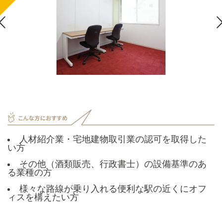

人材紹介業・宅地建物取引業の認可を取得した
い方
その他（酒類販売、行政書士）の設備基準のあ
る業種の方
様々な路線が乗り入れる便利な駅の近くにオフ
ィスを構えたい方