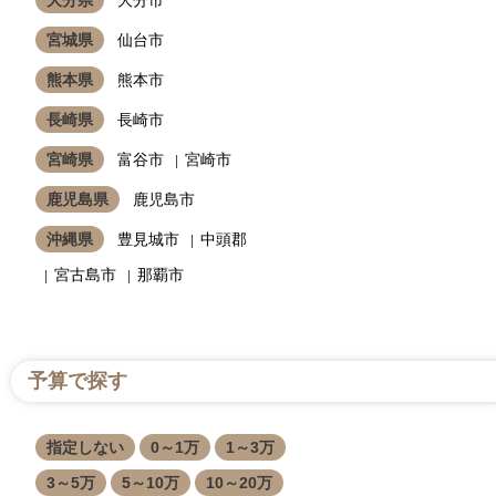
宮城県
仙台市
熊本県
熊本市
長崎県
長崎市
宮崎県
富谷市
宮崎市
鹿児島県
鹿児島市
沖縄県
豊見城市
中頭郡
宮古島市
那覇市
予算で探す
指定しない
0～1万
1～3万
3～5万
5～10万
10～20万