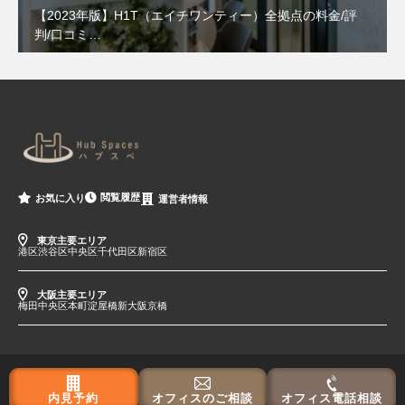
【2023年版】H1T（エイチワンティー）全拠点の料金/評
判/口コミ…
閲覧履歴
お気に入り
運営者情報
東京主要エリア
港区
渋谷区
中央区
千代田区
新宿区
大阪主要エリア
梅田
中央区
本町
淀屋橋
新大阪
京橋
内見予約
オフィスのご相談
オフィス電話相談