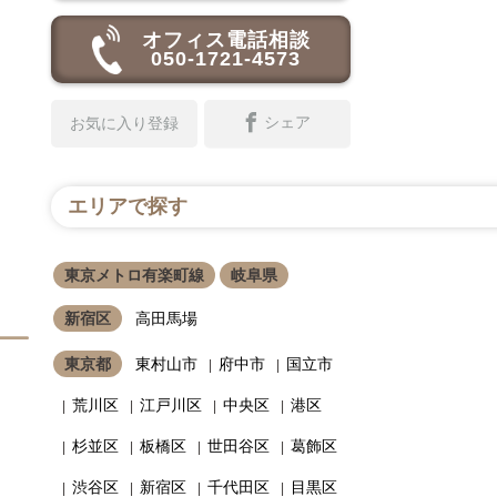
オフィス電話相談
050-1721-4573
シェア
お気に入り登録
エリアで探す
東京メトロ有楽町線
岐阜県
新宿区
高田馬場
東京都
東村山市
府中市
国立市
荒川区
江戸川区
中央区
港区
杉並区
板橋区
世田谷区
葛飾区
渋谷区
新宿区
千代田区
目黒区