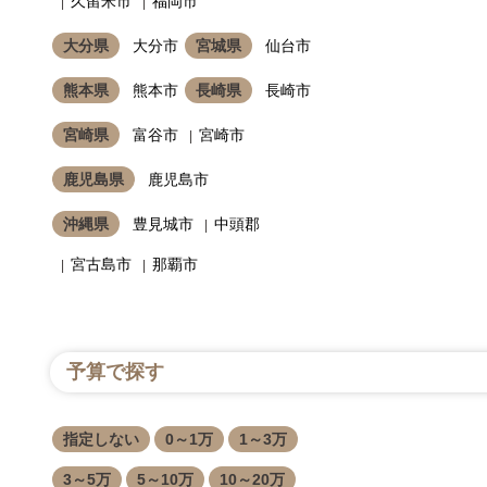
久留米市
福岡市
大分県
大分市
宮城県
仙台市
熊本県
熊本市
長崎県
長崎市
宮崎県
富谷市
宮崎市
鹿児島県
鹿児島市
沖縄県
豊見城市
中頭郡
宮古島市
那覇市
予算で探す
指定しない
0～1万
1～3万
3～5万
5～10万
10～20万