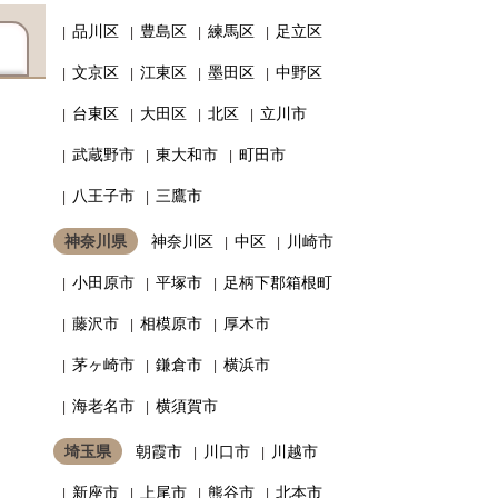
品川区
豊島区
練馬区
足立区
文京区
江東区
墨田区
中野区
台東区
大田区
北区
立川市
武蔵野市
東大和市
町田市
八王子市
三鷹市
神奈川県
神奈川区
中区
川崎市
小田原市
平塚市
足柄下郡箱根町
藤沢市
相模原市
厚木市
茅ヶ崎市
鎌倉市
横浜市
海老名市
横須賀市
埼玉県
朝霞市
川口市
川越市
新座市
上尾市
熊谷市
北本市