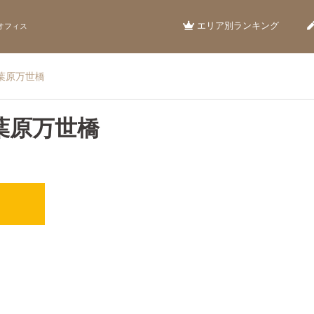
エリア別ランキング
オフィス
葉原万世橋
葉原万世橋
）