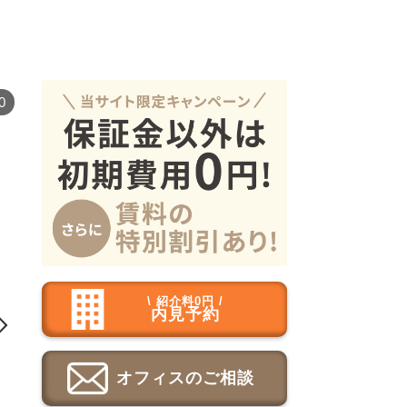
0
\ 紹介料0円 /
内見予約

オフィスのご相談