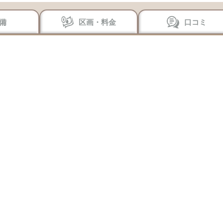
備
区画・料金
口コミ