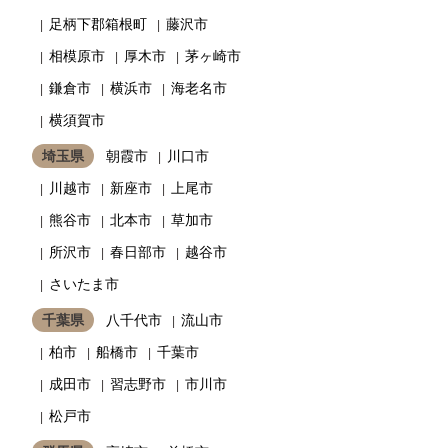
足柄下郡箱根町
藤沢市
相模原市
厚木市
茅ヶ崎市
鎌倉市
横浜市
海老名市
横須賀市
埼玉県
朝霞市
川口市
川越市
新座市
上尾市
熊谷市
北本市
草加市
所沢市
春日部市
越谷市
さいたま市
千葉県
八千代市
流山市
柏市
船橋市
千葉市
成田市
習志野市
市川市
松戸市