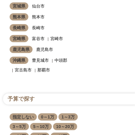
宮城県
仙台市
熊本県
熊本市
長崎県
長崎市
宮崎県
富谷市
宮崎市
鹿児島県
鹿児島市
沖縄県
豊見城市
中頭郡
宮古島市
那覇市
予算で探す
指定しない
0～1万
1～3万
3～5万
5～10万
10～20万