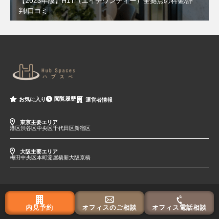
【2023年版】H1T（エイチワンティー）全拠点の料金/評
判/口コミ…
閲覧履歴
お気に入り
運営者情報
東京主要エリア
港区
渋谷区
中央区
千代田区
新宿区
大阪主要エリア
梅田
中央区
本町
淀屋橋
新大阪
京橋
内見予約
オフィスのご相談
オフィス電話相談