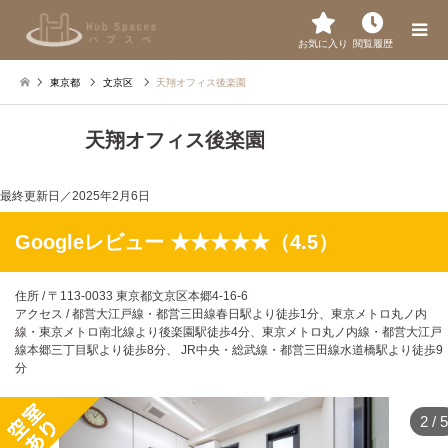
お気に入り
閲覧履歴
東京都
文京区
天翔オフィス後楽園
天翔オフィス後楽園
最終更新日／
2025年2月6日
Googleレビュー ★★★★★（4.5）
住所 / 〒113-0033 東京都文京区本郷4-16-6
アクセス / 都営大江戸線・都営三田線春日駅より徒歩1分、東京メトロ丸ノ内
線・東京メトロ南北線より後楽園駅徒歩4分、東京メトロ丸ノ内線・都営大江戸
線本郷三丁目駅より徒歩8分、 JR中央・総武線・都営三田線水道橋駅より徒歩9
分
2
/
5