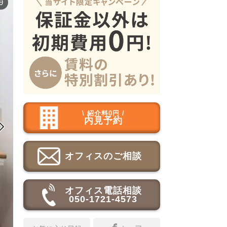
9
\ 紹介料0円 /
内見予約

オフィスのご相談
オフィス電話相談
050-1721-4573