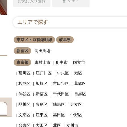
シェア
お気に入り登録
エリアで探す
東京メトロ有楽町線
岐阜県
新宿区
高田馬場
東京都
東村山市
府中市
国立市
荒川区
江戸川区
中央区
港区
杉並区
板橋区
世田谷区
葛飾区
渋谷区
新宿区
千代田区
目黒区
品川区
豊島区
練馬区
足立区
文京区
江東区
墨田区
中野区
台東区
大田区
北区
立川市