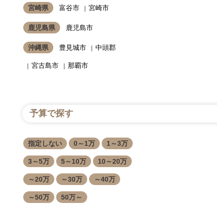
宮崎県
富谷市
宮崎市
鹿児島県
鹿児島市
沖縄県
豊見城市
中頭郡
宮古島市
那覇市
予算で探す
指定しない
0～1万
1～3万
3～5万
5～10万
10～20万
～20万
～30万
～40万
～50万
50万～