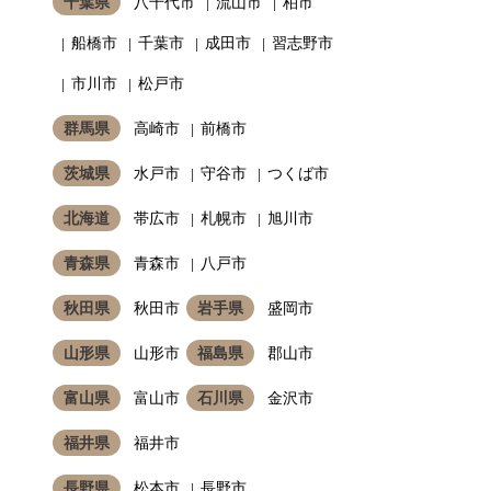
千葉県
八千代市
流山市
柏市
船橋市
千葉市
成田市
習志野市
市川市
松戸市
群馬県
高崎市
前橋市
茨城県
水戸市
守谷市
つくば市
北海道
帯広市
札幌市
旭川市
青森県
青森市
八戸市
秋田県
秋田市
岩手県
盛岡市
山形県
山形市
福島県
郡山市
富山県
富山市
石川県
金沢市
福井県
福井市
長野県
松本市
長野市