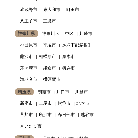
武蔵野市
東大和市
町田市
八王子市
三鷹市
神奈川県
神奈川区
中区
川崎市
小田原市
平塚市
足柄下郡箱根町
藤沢市
相模原市
厚木市
茅ヶ崎市
鎌倉市
横浜市
海老名市
横須賀市
埼玉県
朝霞市
川口市
川越市
新座市
上尾市
熊谷市
北本市
草加市
所沢市
春日部市
越谷市
さいたま市