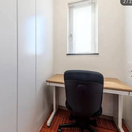
2
/
1