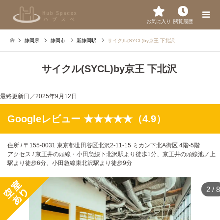
お気に入り
閲覧履歴
静岡県
静岡市
新静岡駅
サイクル(SYCL)by京王 下北沢
サイクル(SYCL)by京王 下北沢
最終更新日／
2025年9月12日
Googleレビュー ★★★★★（4.9）
住所 / 〒155-0031 東京都世田谷区北沢2-11-15 ミカン下北A街区 4階-5階
アクセス / 京王井の頭線・小田急線下北沢駅より徒歩1分、京王井の頭線池ノ上
駅より徒歩6分、小田急線東北沢駅より徒歩9分
2
/
8