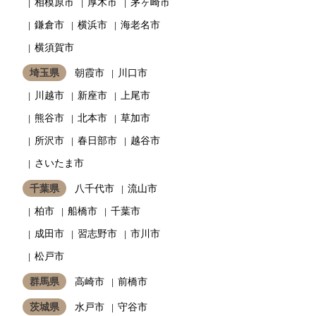
相模原市
厚木市
茅ヶ崎市
鎌倉市
横浜市
海老名市
横須賀市
埼玉県
朝霞市
川口市
川越市
新座市
上尾市
熊谷市
北本市
草加市
所沢市
春日部市
越谷市
さいたま市
千葉県
八千代市
流山市
柏市
船橋市
千葉市
成田市
習志野市
市川市
松戸市
群馬県
高崎市
前橋市
茨城県
水戸市
守谷市