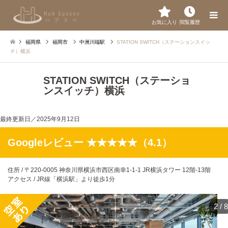
お気に入り
閲覧履歴
福岡県
福岡市
中洲川端駅
STATION SWITCH（ステーションスイッ
チ）横浜
STATION SWITCH（ステーショ
ンスイッチ）横浜
最終更新日／
2025年9月12日
Googleレビュー ★★★★★（4.1）
住所 / 〒220-0005 神奈川県横浜市西区南幸1-1-1 JR横浜タワー 12階-13階
アクセス / JR線「横浜駅」より徒歩1分
2
/
8