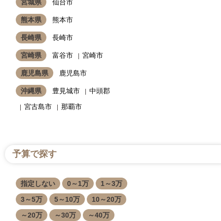
宮城県
仙台市
熊本県
熊本市
長崎県
長崎市
宮崎県
富谷市
宮崎市
鹿児島県
鹿児島市
沖縄県
豊見城市
中頭郡
宮古島市
那覇市
予算で探す
指定しない
0～1万
1～3万
3～5万
5～10万
10～20万
～20万
～30万
～40万