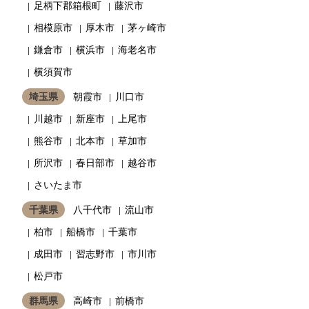
足柄下郡箱根町
藤沢市
相模原市
厚木市
茅ヶ崎市
鎌倉市
横浜市
海老名市
横須賀市
埼玉県
朝霞市
川口市
川越市
新座市
上尾市
熊谷市
北本市
草加市
所沢市
春日部市
越谷市
さいたま市
千葉県
八千代市
流山市
柏市
船橋市
千葉市
成田市
習志野市
市川市
松戸市
群馬県
高崎市
前橋市