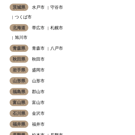
茨城県
水戸市
守谷市
つくば市
北海道
帯広市
札幌市
旭川市
青森県
青森市
八戸市
秋田県
秋田市
岩手県
盛岡市
山形県
山形市
福島県
郡山市
富山県
富山市
石川県
金沢市
福井県
福井市
長野県
松本市
長野市