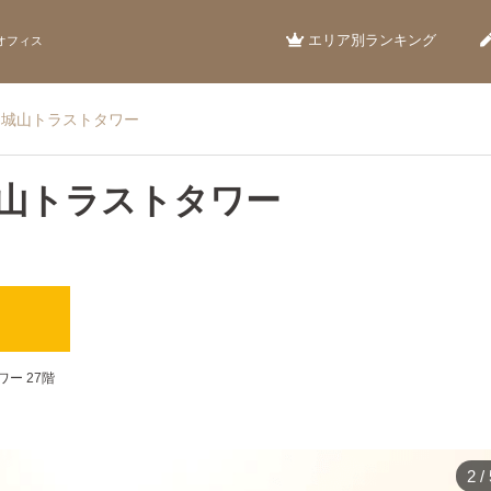
エリア別ランキング
オフィス
P 城山トラストタワー
 城山トラストタワー
）
ワー 27階
2
/