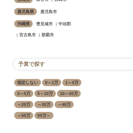
鹿児島県
鹿児島市
沖縄県
豊見城市
中頭郡
宮古島市
那覇市
予算で探す
指定しない
0～1万
1～3万
3～5万
5～10万
10～20万
～20万
～30万
～40万
～50万
50万～