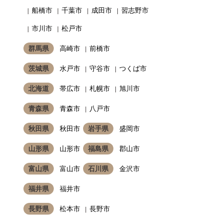
船橋市
千葉市
成田市
習志野市
市川市
松戸市
群馬県
高崎市
前橋市
茨城県
水戸市
守谷市
つくば市
北海道
帯広市
札幌市
旭川市
青森県
青森市
八戸市
秋田県
秋田市
岩手県
盛岡市
山形県
山形市
福島県
郡山市
富山県
富山市
石川県
金沢市
福井県
福井市
長野県
松本市
長野市