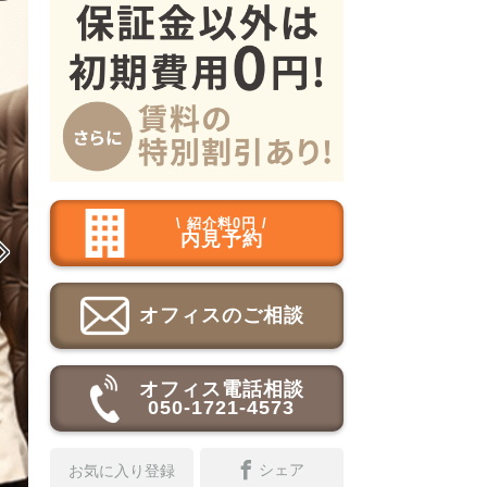
\ 紹介料0円 /
内見予約

オフィスのご相談
オフィス電話相談
050-1721-4573
シェア
お気に入り登録