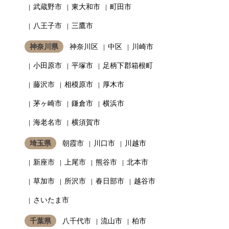
武蔵野市
東大和市
町田市
八王子市
三鷹市
神奈川県
神奈川区
中区
川崎市
小田原市
平塚市
足柄下郡箱根町
藤沢市
相模原市
厚木市
茅ヶ崎市
鎌倉市
横浜市
海老名市
横須賀市
埼玉県
朝霞市
川口市
川越市
新座市
上尾市
熊谷市
北本市
草加市
所沢市
春日部市
越谷市
さいたま市
千葉県
八千代市
流山市
柏市