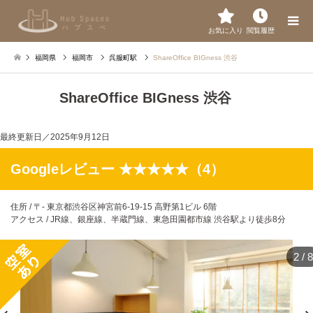
お気に入り
閲覧履歴
福岡県
福岡市
呉服町駅
ShareOffice BIGness 渋谷
ShareOffice BIGness 渋谷
最終更新日／
2025年9月12日
Googleレビュー ★★★★★（4）
住所 / 〒- 東京都渋谷区神宮前6-19-15 高野第1ビル 6階
アクセス / JR線、銀座線、半蔵門線、東急田園都市線 渋谷駅より徒歩8分
2
/
8