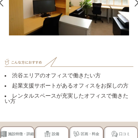

渋谷エリアのオフィスで働きたい方
起業支援サポートがあるオフィスをお探しの方
レンタルスペースが充実したオフィスで働きた
い方
施設特徴・詳細
設備
区画・料金
口コミ