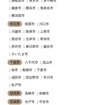
相模原市
厚木市
茅ヶ崎市
鎌倉市
横浜市
海老名市
横須賀市
埼玉県
朝霞市
川口市
川越市
新座市
上尾市
熊谷市
北本市
草加市
所沢市
春日部市
越谷市
さいたま市
千葉県
八千代市
流山市
柏市
船橋市
千葉市
成田市
習志野市
市川市
松戸市
群馬県
高崎市
前橋市
茨城県
水戸市
守谷市