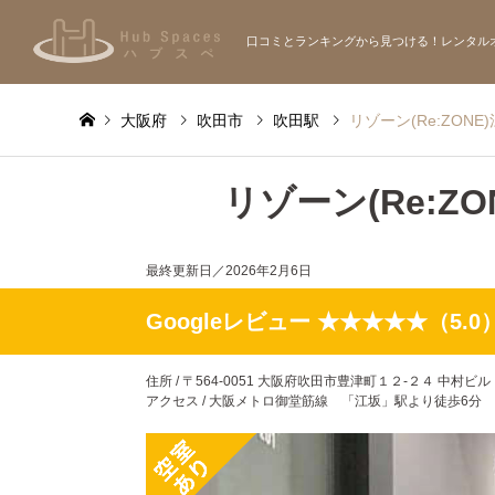
口コミとランキングから見つける！レンタル
大阪府
吹田市
吹田駅
リゾーン(Re:ZONE)
リゾーン(Re:ZO
最終更新日／
2026年2月6日
Googleレビュー ★★★★★（5.0
住所 / 〒564-0051 大阪府吹田市豊津町１２-２４ 中村ビル
アクセス / 大阪メトロ御堂筋線 「江坂」駅より徒歩6分