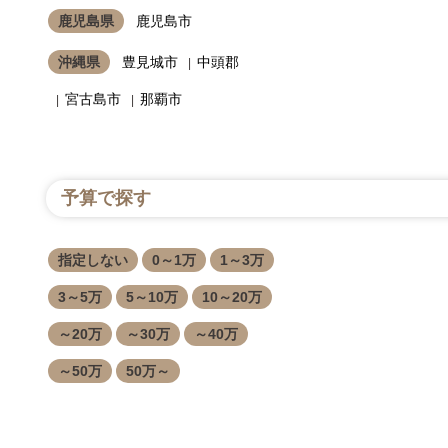
鹿児島県
鹿児島市
沖縄県
豊見城市
中頭郡
宮古島市
那覇市
予算で探す
指定しない
0～1万
1～3万
3～5万
5～10万
10～20万
～20万
～30万
～40万
～50万
50万～