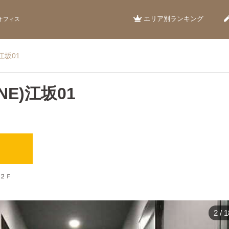
エリア別ランキング
オフィス
江坂01
NE)江坂01
）
 ２Ｆ
2
/
1