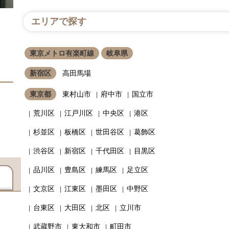
エリアで探す
東京メトロ有楽町線
岐阜県
新宿区
高田馬場
東京都
東村山市
府中市
国立市
荒川区
江戸川区
中央区
港区
杉並区
板橋区
世田谷区
葛飾区
渋谷区
新宿区
千代田区
目黒区
品川区
豊島区
練馬区
足立区
文京区
江東区
墨田区
中野区
台東区
大田区
北区
立川市
武蔵野市
東大和市
町田市