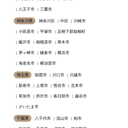
八王子市
三鷹市
神奈川県
神奈川区
中区
川崎市
小田原市
平塚市
足柄下郡箱根町
藤沢市
相模原市
厚木市
茅ヶ崎市
鎌倉市
横浜市
海老名市
横須賀市
埼玉県
朝霞市
川口市
川越市
新座市
上尾市
熊谷市
北本市
草加市
所沢市
春日部市
越谷市
さいたま市
千葉県
八千代市
流山市
柏市