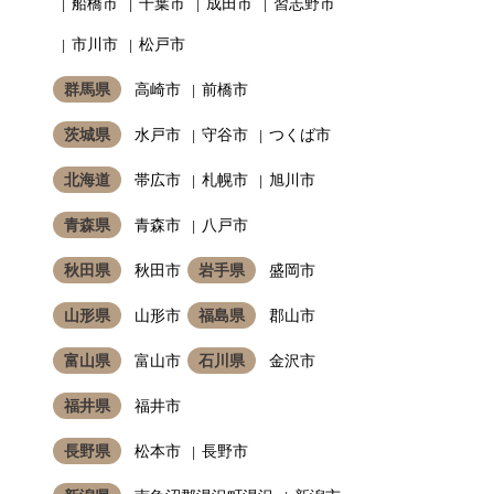
船橋市
千葉市
成田市
習志野市
市川市
松戸市
群馬県
高崎市
前橋市
茨城県
水戸市
守谷市
つくば市
北海道
帯広市
札幌市
旭川市
青森県
青森市
八戸市
秋田県
秋田市
岩手県
盛岡市
山形県
山形市
福島県
郡山市
富山県
富山市
石川県
金沢市
福井県
福井市
長野県
松本市
長野市