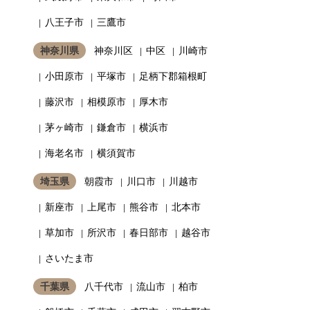
八王子市
三鷹市
神奈川県
神奈川区
中区
川崎市
小田原市
平塚市
足柄下郡箱根町
藤沢市
相模原市
厚木市
茅ヶ崎市
鎌倉市
横浜市
海老名市
横須賀市
埼玉県
朝霞市
川口市
川越市
新座市
上尾市
熊谷市
北本市
草加市
所沢市
春日部市
越谷市
さいたま市
千葉県
八千代市
流山市
柏市