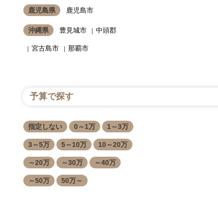
鹿児島県
鹿児島市
沖縄県
豊見城市
中頭郡
宮古島市
那覇市
予算で探す
指定しない
0～1万
1～3万
3～5万
5～10万
10～20万
～20万
～30万
～40万
～50万
50万～