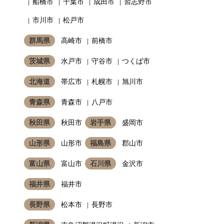
船橋市
千葉市
成田市
習志野市
市川市
松戸市
群馬県
高崎市
前橋市
茨城県
水戸市
守谷市
つくば市
北海道
帯広市
札幌市
旭川市
青森県
青森市
八戸市
秋田県
秋田市
岩手県
盛岡市
山形県
山形市
福島県
郡山市
富山県
富山市
石川県
金沢市
福井県
福井市
長野県
松本市
長野市