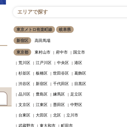
エリアで探す
東京メトロ有楽町線
岐阜県
新宿区
高田馬場
東京都
東村山市
府中市
国立市
荒川区
江戸川区
中央区
港区
杉並区
板橋区
世田谷区
葛飾区
渋谷区
新宿区
千代田区
目黒区
品川区
豊島区
練馬区
足立区
文京区
江東区
墨田区
中野区
台東区
大田区
北区
立川市
武蔵野市
東大和市
町田市