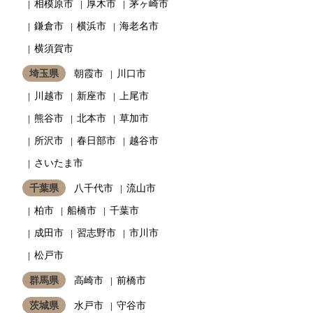
相模原市
厚木市
茅ヶ崎市
鎌倉市
横浜市
海老名市
横須賀市
埼玉県
朝霞市
川口市
川越市
新座市
上尾市
熊谷市
北本市
草加市
所沢市
春日部市
越谷市
さいたま市
千葉県
八千代市
流山市
柏市
船橋市
千葉市
成田市
習志野市
市川市
松戸市
群馬県
高崎市
前橋市
茨城県
水戸市
守谷市