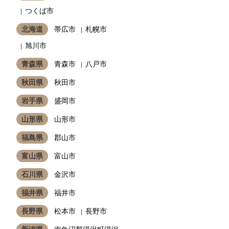
つくば市
北海道
帯広市
札幌市
旭川市
青森県
青森市
八戸市
秋田県
秋田市
岩手県
盛岡市
山形県
山形市
福島県
郡山市
富山県
富山市
石川県
金沢市
福井県
福井市
長野県
松本市
長野市