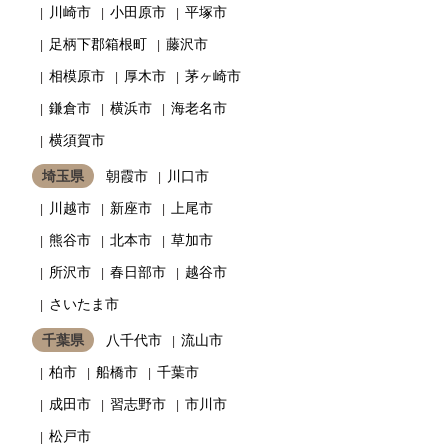
川崎市
小田原市
平塚市
足柄下郡箱根町
藤沢市
相模原市
厚木市
茅ヶ崎市
鎌倉市
横浜市
海老名市
横須賀市
埼玉県
朝霞市
川口市
川越市
新座市
上尾市
熊谷市
北本市
草加市
所沢市
春日部市
越谷市
さいたま市
千葉県
八千代市
流山市
柏市
船橋市
千葉市
成田市
習志野市
市川市
松戸市