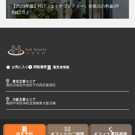
【2023年版】H1T（エイチワンティー）全拠点の料金/評
判/口コミ…
閲覧履歴
お気に入り
運営者情報
東京主要エリア
港区
渋谷区
中央区
千代田区
新宿区
大阪主要エリア
梅田
中央区
本町
淀屋橋
新大阪
京橋
内見予約
オフィスのご相談
オフィス電話相談