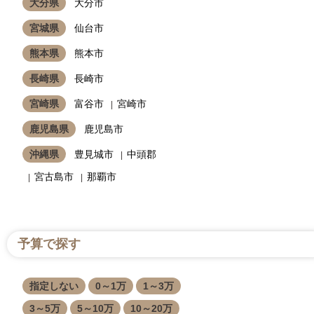
大分県
大分市
宮城県
仙台市
熊本県
熊本市
長崎県
長崎市
宮崎県
富谷市
宮崎市
鹿児島県
鹿児島市
沖縄県
豊見城市
中頭郡
宮古島市
那覇市
予算で探す
指定しない
0～1万
1～3万
3～5万
5～10万
10～20万