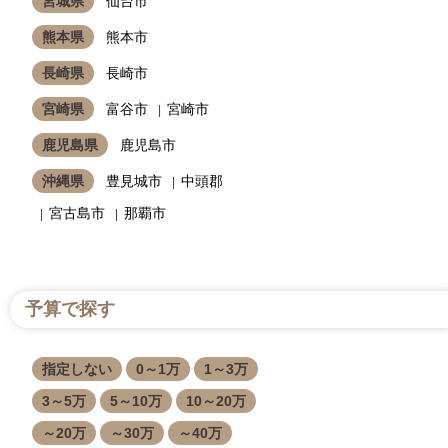
宮城県
仙台市
熊本県
熊本市
長崎県
長崎市
宮崎県
富谷市
宮崎市
鹿児島県
鹿児島市
沖縄県
豊見城市
中頭郡
宮古島市
那覇市
予算で探す
指定しない
0～1万
1～3万
3～5万
5～10万
10～20万
～20万
～30万
～40万