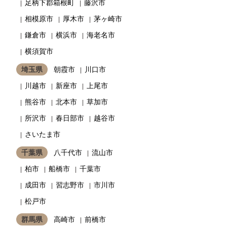
足柄下郡箱根町
藤沢市
相模原市
厚木市
茅ヶ崎市
鎌倉市
横浜市
海老名市
横須賀市
埼玉県
朝霞市
川口市
川越市
新座市
上尾市
熊谷市
北本市
草加市
所沢市
春日部市
越谷市
さいたま市
千葉県
八千代市
流山市
柏市
船橋市
千葉市
成田市
習志野市
市川市
松戸市
群馬県
高崎市
前橋市