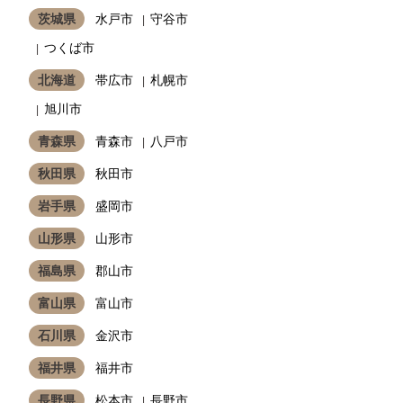
茨城県
水戸市
守谷市
つくば市
北海道
帯広市
札幌市
旭川市
青森県
青森市
八戸市
秋田県
秋田市
岩手県
盛岡市
山形県
山形市
福島県
郡山市
富山県
富山市
石川県
金沢市
福井県
福井市
長野県
松本市
長野市