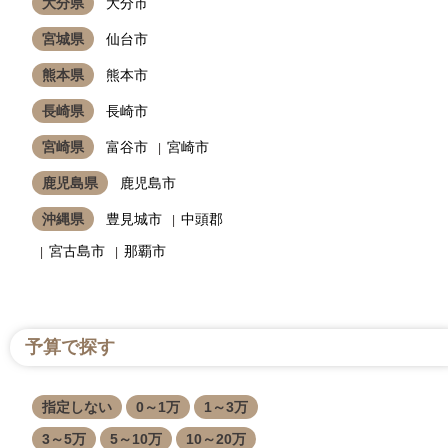
大分県
大分市
宮城県
仙台市
熊本県
熊本市
長崎県
長崎市
宮崎県
富谷市
宮崎市
鹿児島県
鹿児島市
沖縄県
豊見城市
中頭郡
宮古島市
那覇市
予算で探す
指定しない
0～1万
1～3万
3～5万
5～10万
10～20万