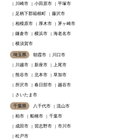
川崎市
小田原市
平塚市
足柄下郡箱根町
藤沢市
相模原市
厚木市
茅ヶ崎市
鎌倉市
横浜市
海老名市
横須賀市
埼玉県
朝霞市
川口市
川越市
新座市
上尾市
熊谷市
北本市
草加市
所沢市
春日部市
越谷市
さいたま市
千葉県
八千代市
流山市
柏市
船橋市
千葉市
成田市
習志野市
市川市
松戸市