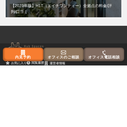
【2023年版】H1T（エイチワンティー）全拠点の料金/評
判/口コミ…
内見予約
オフィスのご相談
オフィス電話相談
閲覧履歴
お気に入り
運営者情報
東京主要エリア
港区
渋谷区
中央区
千代田区
新宿区
大阪主要エリア
梅田
中央区
本町
淀屋橋
新大阪
京橋