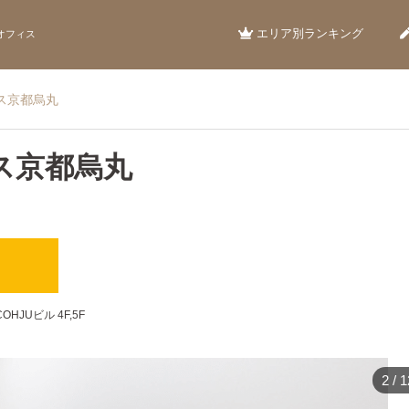
エリア別ランキング
オフィス
ス京都烏丸
ス京都烏丸
）
HJUビル 4F,5F
3
/
1