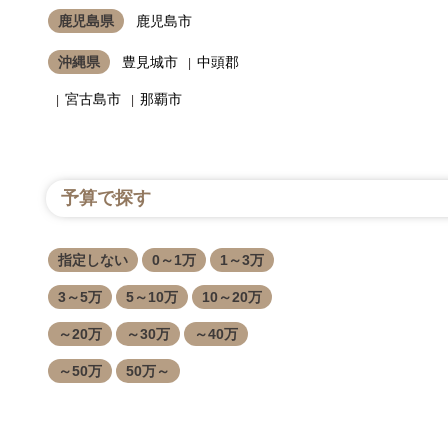
鹿児島県
鹿児島市
沖縄県
豊見城市
中頭郡
宮古島市
那覇市
予算で探す
指定しない
0～1万
1～3万
3～5万
5～10万
10～20万
～20万
～30万
～40万
～50万
50万～