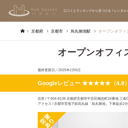
口コミとランキングから見つける！レンタル
京都府
京都市
烏丸御池駅
オープンオフィ
オープンオフィ
最終更新日／
2025年2月6日
Googleレビュー ★★★★★（4.8
住所 / 〒604-8136 京都府京都市中京区梅忠町24番地 三条CO
アクセス / 京都市営地下鉄烏丸線「烏丸御池」下車徒歩2分