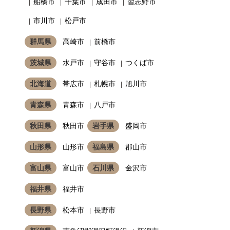
船橋市
千葉市
成田市
習志野市
市川市
松戸市
群馬県
高崎市
前橋市
茨城県
水戸市
守谷市
つくば市
北海道
帯広市
札幌市
旭川市
青森県
青森市
八戸市
秋田県
秋田市
岩手県
盛岡市
山形県
山形市
福島県
郡山市
富山県
富山市
石川県
金沢市
福井県
福井市
長野県
松本市
長野市