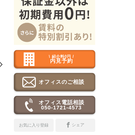
\ 紹介料0円 /
内見予約

オフィスのご相談
オフィス電話相談
050-1721-4573
シェア
お気に入り登録