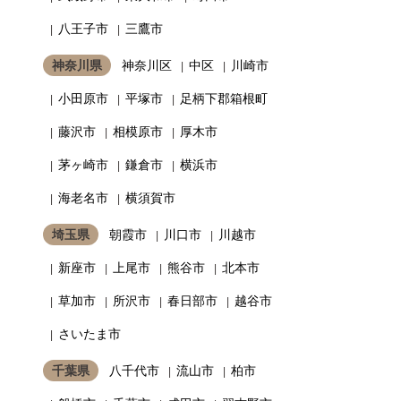
八王子市
三鷹市
神奈川県
神奈川区
中区
川崎市
小田原市
平塚市
足柄下郡箱根町
藤沢市
相模原市
厚木市
茅ヶ崎市
鎌倉市
横浜市
海老名市
横須賀市
埼玉県
朝霞市
川口市
川越市
新座市
上尾市
熊谷市
北本市
草加市
所沢市
春日部市
越谷市
さいたま市
千葉県
八千代市
流山市
柏市