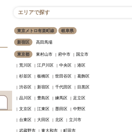
エリアで探す
東京メトロ有楽町線
岐阜県
新宿区
高田馬場
東京都
東村山市
府中市
国立市
荒川区
江戸川区
中央区
港区
杉並区
板橋区
世田谷区
葛飾区
渋谷区
新宿区
千代田区
目黒区
品川区
豊島区
練馬区
足立区
文京区
江東区
墨田区
中野区
台東区
大田区
北区
立川市
武蔵野市
東大和市
町田市