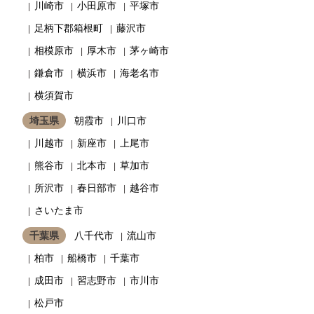
川崎市
小田原市
平塚市
足柄下郡箱根町
藤沢市
相模原市
厚木市
茅ヶ崎市
鎌倉市
横浜市
海老名市
横須賀市
埼玉県
朝霞市
川口市
川越市
新座市
上尾市
熊谷市
北本市
草加市
所沢市
春日部市
越谷市
さいたま市
千葉県
八千代市
流山市
柏市
船橋市
千葉市
成田市
習志野市
市川市
松戸市