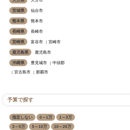
宮城県
仙台市
熊本県
熊本市
長崎県
長崎市
宮崎県
富谷市
宮崎市
鹿児島県
鹿児島市
沖縄県
豊見城市
中頭郡
宮古島市
那覇市
予算で探す
指定しない
0～1万
1～3万
3～5万
5～10万
10～20万