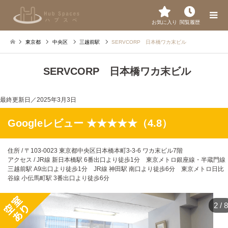
お気に入り
閲覧履歴
東京都
中央区
三越前駅
SERVCORP 日本橋ワカ末ビル
SERVCORP 日本橋ワカ末ビル
最終更新日／
2025年3月3日
Googleレビュー ★★★★★（4.8）
住所 / 〒103-0023 東京都中央区日本橋本町3-3-6 ワカ末ビル7階
アクセス / JR線 新日本橋駅 6番出口より徒歩1分 東京メトロ銀座線・半蔵門線
三越前駅 A9出口より徒歩1分 JR線 神田駅 南口より徒歩6分 東京メトロ日比
谷線 小伝馬町駅 3番出口より徒歩6分
2
/
8