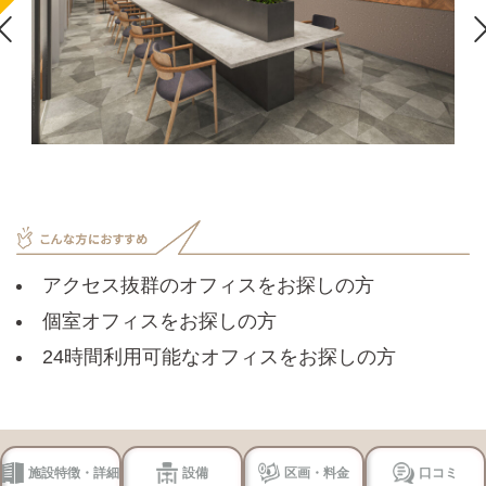

アクセス抜群のオフィスをお探しの方
個室オフィスをお探しの方
24時間利用可能なオフィスをお探しの方
施設特徴・詳細
設備
区画・料金
口コミ