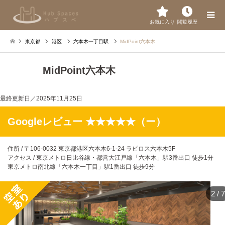
お気に入り
閲覧履歴
東京都
港区
六本木一丁目駅
MidPoint六本木
MidPoint六本木
最終更新日／
2025年11月25日
Googleレビュー ★★★★★（ー）
住所 / 〒106-0032 東京都港区六本木6-1-24 ラピロス六本木5F
アクセス / 東京メトロ日比谷線・都営大江戸線「六本木」駅3番出口 徒歩1分
東京メトロ南北線「六本木一丁目」駅1番出口 徒歩9分
2
/
7