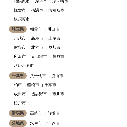
相模原市
厚木市
茅ヶ崎市
鎌倉市
横浜市
海老名市
横須賀市
埼玉県
朝霞市
川口市
川越市
新座市
上尾市
熊谷市
北本市
草加市
所沢市
春日部市
越谷市
さいたま市
千葉県
八千代市
流山市
柏市
船橋市
千葉市
成田市
習志野市
市川市
松戸市
群馬県
高崎市
前橋市
茨城県
水戸市
守谷市