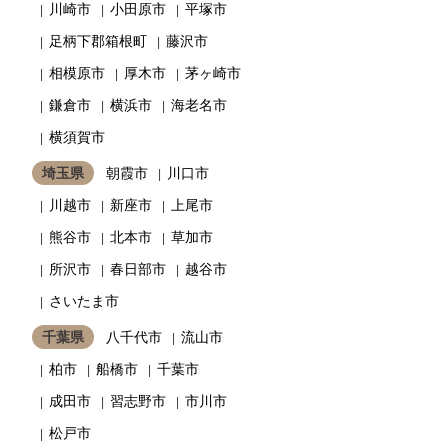
川崎市
小田原市
平塚市
足柄下郡箱根町
藤沢市
相模原市
厚木市
茅ヶ崎市
鎌倉市
横浜市
海老名市
横須賀市
埼玉県
朝霞市
川口市
川越市
新座市
上尾市
熊谷市
北本市
草加市
所沢市
春日部市
越谷市
さいたま市
千葉県
八千代市
流山市
柏市
船橋市
千葉市
成田市
習志野市
市川市
松戸市