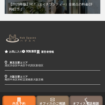
【2023年版】H1T（エイチワンティー）全拠点の料金/評
判/口コミ…
閲覧履歴
お気に入り
運営者情報
東京主要エリア
港区
渋谷区
中央区
千代田区
新宿区
大阪主要エリア
梅田
中央区
本町
淀屋橋
新大阪
京橋
内見予約
オフィスのご相談
オフィス電話相談