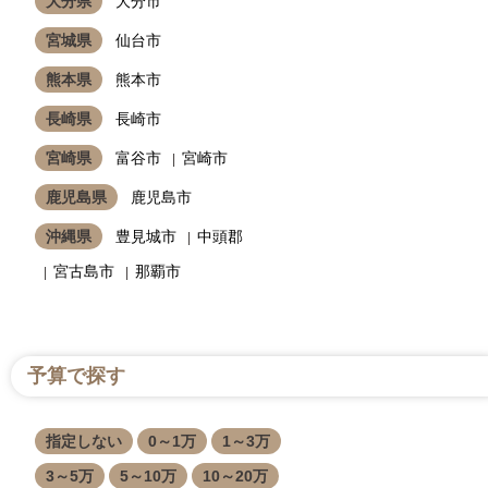
大分県
大分市
宮城県
仙台市
熊本県
熊本市
長崎県
長崎市
宮崎県
富谷市
宮崎市
鹿児島県
鹿児島市
沖縄県
豊見城市
中頭郡
宮古島市
那覇市
予算で探す
指定しない
0～1万
1～3万
3～5万
5～10万
10～20万