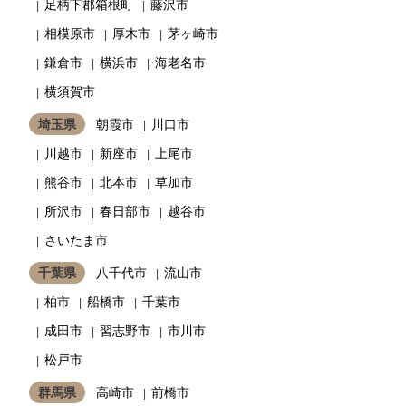
足柄下郡箱根町
藤沢市
相模原市
厚木市
茅ヶ崎市
鎌倉市
横浜市
海老名市
横須賀市
埼玉県
朝霞市
川口市
川越市
新座市
上尾市
熊谷市
北本市
草加市
所沢市
春日部市
越谷市
さいたま市
千葉県
八千代市
流山市
柏市
船橋市
千葉市
成田市
習志野市
市川市
松戸市
群馬県
高崎市
前橋市