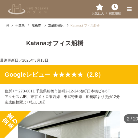
お気に入り
閲覧履歴
千葉県
船橋市
京成船橋駅
Katanaオフィス船橋
Katanaオフィス船橋
最終更新日／
2025年3月13日
Googleレビュー ★★★★★（2.8）
住所 / 〒273-0011 千葉県船橋市湊町2-12-24 湊町日本橋ビル6F
アクセス / JR、東京メトロ東西線、東武野田線 船橋駅より徒歩12分
京成船橋駅より徒歩10分
2
/
20