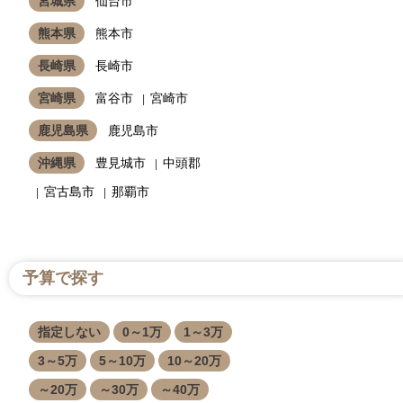
宮城県
仙台市
熊本県
熊本市
長崎県
長崎市
宮崎県
富谷市
宮崎市
鹿児島県
鹿児島市
沖縄県
豊見城市
中頭郡
宮古島市
那覇市
予算で探す
指定しない
0～1万
1～3万
3～5万
5～10万
10～20万
～20万
～30万
～40万