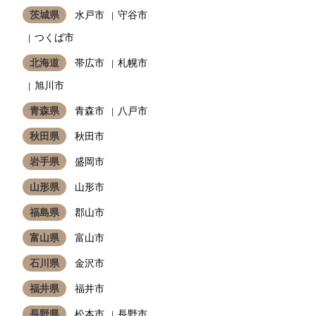
茨城県
水戸市
守谷市
つくば市
北海道
帯広市
札幌市
旭川市
青森県
青森市
八戸市
秋田県
秋田市
岩手県
盛岡市
山形県
山形市
福島県
郡山市
富山県
富山市
石川県
金沢市
福井県
福井市
長野県
松本市
長野市