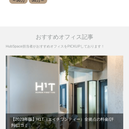
～50万
50万～
おすすめオフィス記事
HubSpace担当者がおすすめオフィスをPICKUPしております！
【2023年版】H1T（エイチワンティー）全拠点の料金/評
判/口コミ…