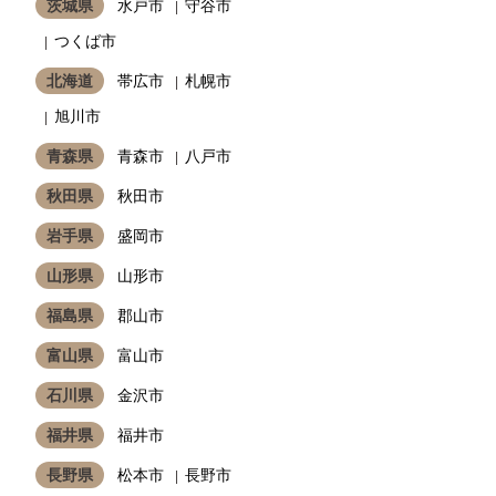
茨城県
水戸市
守谷市
つくば市
北海道
帯広市
札幌市
旭川市
青森県
青森市
八戸市
秋田県
秋田市
岩手県
盛岡市
山形県
山形市
福島県
郡山市
富山県
富山市
石川県
金沢市
福井県
福井市
長野県
松本市
長野市