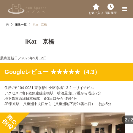
お気に入り
閲覧履歴
施設一覧
iKat 京橋
iKat 京橋
最終更新日／
2025年9月12日
Googleレビュー ★★★★★（4.3）
住所 / 〒104-0031 東京都中央区京橋1-3-2 モリイチビル
アクセス / 地下鉄銀座線京橋駅 明治屋出口7番から 徒歩2分
地下鉄東西線日本橋駅 B-3出口から 徒歩4分
JR東京駅 八重洲中央口から（八重洲地下街24番出口） 徒歩5分
2
/
2