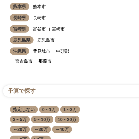
熊本県
熊本市
長崎県
長崎市
宮崎県
富谷市
宮崎市
鹿児島県
鹿児島市
沖縄県
豊見城市
中頭郡
宮古島市
那覇市
予算で探す
指定しない
0～1万
1～3万
3～5万
5～10万
10～20万
～20万
～30万
～40万