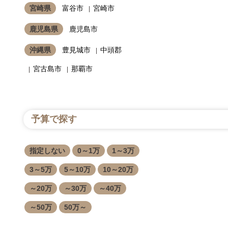
宮崎県
富谷市
宮崎市
鹿児島県
鹿児島市
沖縄県
豊見城市
中頭郡
宮古島市
那覇市
予算で探す
指定しない
0～1万
1～3万
3～5万
5～10万
10～20万
～20万
～30万
～40万
～50万
50万～