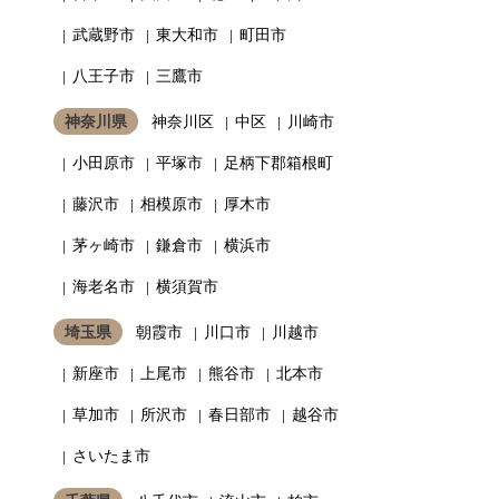
武蔵野市
東大和市
町田市
八王子市
三鷹市
神奈川県
神奈川区
中区
川崎市
小田原市
平塚市
足柄下郡箱根町
藤沢市
相模原市
厚木市
茅ヶ崎市
鎌倉市
横浜市
海老名市
横須賀市
埼玉県
朝霞市
川口市
川越市
新座市
上尾市
熊谷市
北本市
草加市
所沢市
春日部市
越谷市
さいたま市