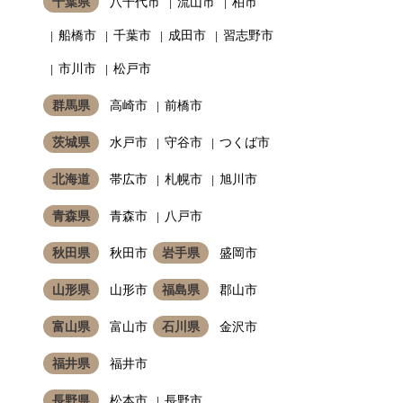
千葉県
八千代市
流山市
柏市
船橋市
千葉市
成田市
習志野市
市川市
松戸市
群馬県
高崎市
前橋市
茨城県
水戸市
守谷市
つくば市
北海道
帯広市
札幌市
旭川市
青森県
青森市
八戸市
秋田県
秋田市
岩手県
盛岡市
山形県
山形市
福島県
郡山市
富山県
富山市
石川県
金沢市
福井県
福井市
長野県
松本市
長野市