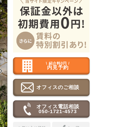
4
\ 紹介料0円 /
内見予約

オフィスのご相談
オフィス電話相談
050-1721-4573