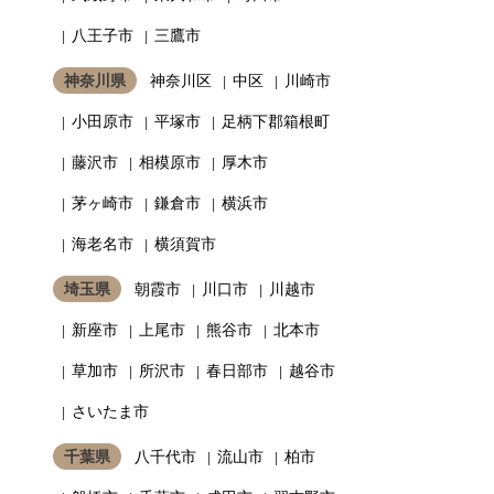
八王子市
三鷹市
神奈川県
神奈川区
中区
川崎市
小田原市
平塚市
足柄下郡箱根町
藤沢市
相模原市
厚木市
茅ヶ崎市
鎌倉市
横浜市
海老名市
横須賀市
埼玉県
朝霞市
川口市
川越市
新座市
上尾市
熊谷市
北本市
草加市
所沢市
春日部市
越谷市
さいたま市
千葉県
八千代市
流山市
柏市