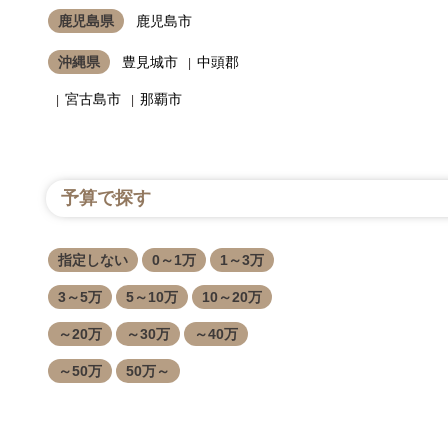
鹿児島県
鹿児島市
沖縄県
豊見城市
中頭郡
宮古島市
那覇市
予算で探す
指定しない
0～1万
1～3万
3～5万
5～10万
10～20万
～20万
～30万
～40万
～50万
50万～