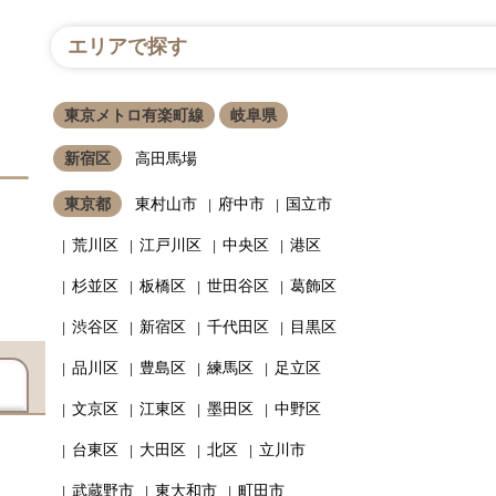
エリアで探す
東京メトロ有楽町線
岐阜県
新宿区
高田馬場
東京都
東村山市
府中市
国立市
荒川区
江戸川区
中央区
港区
杉並区
板橋区
世田谷区
葛飾区
渋谷区
新宿区
千代田区
目黒区
品川区
豊島区
練馬区
足立区
文京区
江東区
墨田区
中野区
台東区
大田区
北区
立川市
武蔵野市
東大和市
町田市