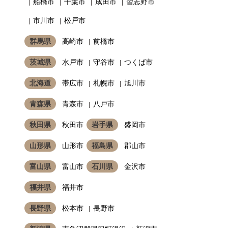
船橋市
千葉市
成田市
習志野市
市川市
松戸市
群馬県
高崎市
前橋市
茨城県
水戸市
守谷市
つくば市
北海道
帯広市
札幌市
旭川市
青森県
青森市
八戸市
秋田県
秋田市
岩手県
盛岡市
山形県
山形市
福島県
郡山市
富山県
富山市
石川県
金沢市
福井県
福井市
長野県
松本市
長野市