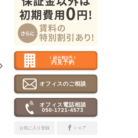
\ 紹介料0円 /
内見予約

オフィスのご相談
オフィス電話相談
050-1721-4573
シェア
お気に入り登録