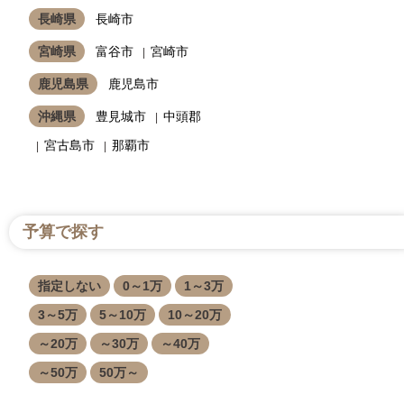
長崎県
長崎市
宮崎県
富谷市
宮崎市
鹿児島県
鹿児島市
沖縄県
豊見城市
中頭郡
宮古島市
那覇市
予算で探す
指定しない
0～1万
1～3万
3～5万
5～10万
10～20万
～20万
～30万
～40万
～50万
50万～