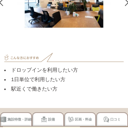

ドロップインを利用したい方
1日単位で利用したい方
駅近くで働きたい方
施設特徴・詳細
設備
区画・料金
口コミ