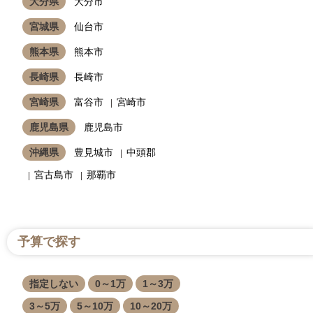
大分県
大分市
宮城県
仙台市
熊本県
熊本市
長崎県
長崎市
宮崎県
富谷市
宮崎市
鹿児島県
鹿児島市
沖縄県
豊見城市
中頭郡
宮古島市
那覇市
予算で探す
指定しない
0～1万
1～3万
3～5万
5～10万
10～20万