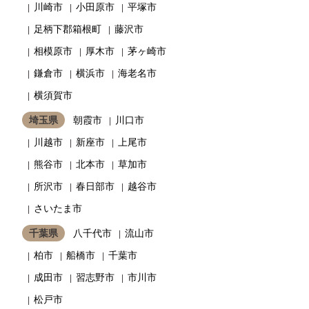
川崎市
小田原市
平塚市
足柄下郡箱根町
藤沢市
相模原市
厚木市
茅ヶ崎市
鎌倉市
横浜市
海老名市
横須賀市
埼玉県
朝霞市
川口市
川越市
新座市
上尾市
熊谷市
北本市
草加市
所沢市
春日部市
越谷市
さいたま市
千葉県
八千代市
流山市
柏市
船橋市
千葉市
成田市
習志野市
市川市
松戸市