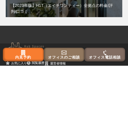
【2023年版】H1T（エイチワンティー）全拠点の料金/評
判/口コミ…
内見予約
オフィスのご相談
オフィス電話相談
閲覧履歴
お気に入り
運営者情報
東京主要エリア
港区
渋谷区
中央区
千代田区
新宿区
大阪主要エリア
梅田
中央区
本町
淀屋橋
新大阪
京橋