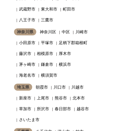
武蔵野市
東大和市
町田市
八王子市
三鷹市
神奈川県
神奈川区
中区
川崎市
小田原市
平塚市
足柄下郡箱根町
藤沢市
相模原市
厚木市
茅ヶ崎市
鎌倉市
横浜市
海老名市
横須賀市
埼玉県
朝霞市
川口市
川越市
新座市
上尾市
熊谷市
北本市
草加市
所沢市
春日部市
越谷市
さいたま市