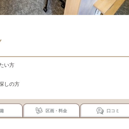
たい方
探しの方
備
区画・料金
口コミ