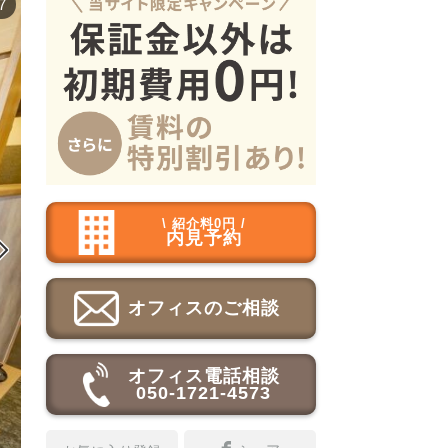
7
\ 紹介料0円 /
内見予約

オフィスのご相談
オフィス電話相談
050-1721-4573