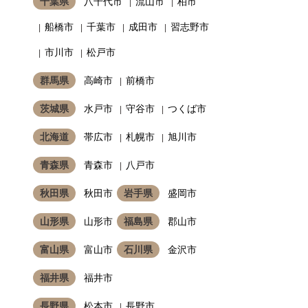
千葉県
八千代市
流山市
柏市
船橋市
千葉市
成田市
習志野市
市川市
松戸市
群馬県
高崎市
前橋市
茨城県
水戸市
守谷市
つくば市
北海道
帯広市
札幌市
旭川市
青森県
青森市
八戸市
秋田県
秋田市
岩手県
盛岡市
山形県
山形市
福島県
郡山市
富山県
富山市
石川県
金沢市
福井県
福井市
長野県
松本市
長野市