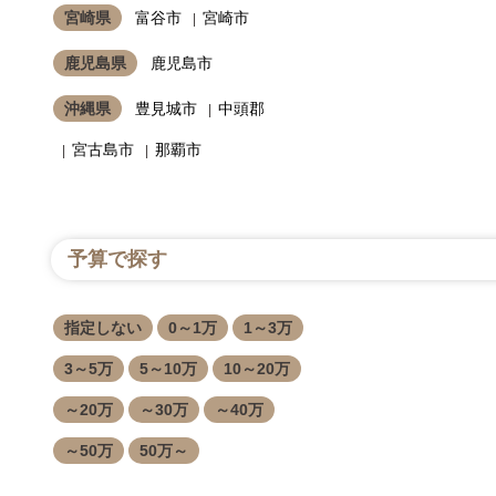
宮崎県
富谷市
宮崎市
鹿児島県
鹿児島市
沖縄県
豊見城市
中頭郡
宮古島市
那覇市
予算で探す
指定しない
0～1万
1～3万
3～5万
5～10万
10～20万
～20万
～30万
～40万
～50万
50万～