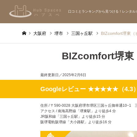
口コミとランキングから見つける！レンタル
大阪府
堺市
三国ヶ丘駅
BIZcomfort
BIZcomfor
最終更新日／
2025年2月6日
Googleレビュー ★★★★★（4.3
住所 / 〒590-0028 大阪府堺市堺区三国ヶ丘御幸通10−1
アクセス / 南海高野線「堺東駅」より徒歩4 分
JR阪和線「三国ヶ丘駅」より徒歩15 分
阪堺電軌阪堺線「大小路駅」より徒歩16 分