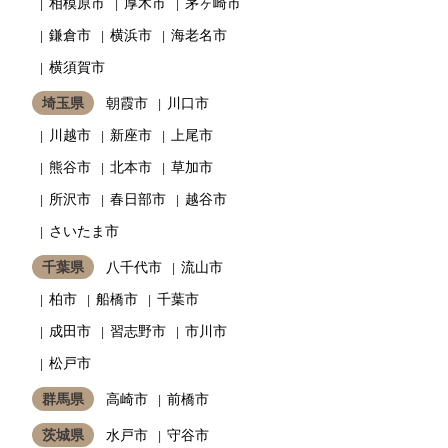
相模原市
厚木市
茅ヶ崎市
鎌倉市
横浜市
海老名市
横須賀市
埼玉県
朝霞市
川口市
川越市
新座市
上尾市
熊谷市
北本市
草加市
所沢市
春日部市
越谷市
さいたま市
千葉県
八千代市
流山市
柏市
船橋市
千葉市
成田市
習志野市
市川市
松戸市
群馬県
高崎市
前橋市
茨城県
水戸市
守谷市