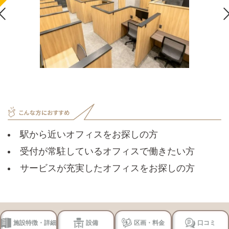

駅から近いオフィスをお探しの方
受付が常駐しているオフィスで働きたい方
サービスが充実したオフィスをお探しの方
施設特徴・詳細
設備
区画・料金
口コミ