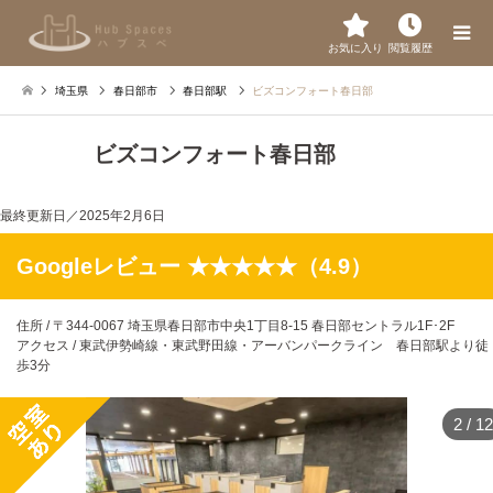
お気に入り
閲覧履歴
埼玉県
春日部市
春日部駅
ビズコンフォート春日部
ビズコンフォート春日部
最終更新日／
2025年2月6日
Googleレビュー ★★★★★（4.9）
住所 / 〒344-0067 埼玉県春日部市中央1丁目8-15 春日部セントラル1F･2F
アクセス / 東武伊勢崎線・東武野田線・アーバンパークライン 春日部駅より徒
歩3分
2
/
12