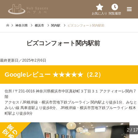
お気に入り
閲覧履歴
神奈川県
横浜市
関内駅
ビズコンフォート関内駅前
ビズコンフォート関内駅前
最終更新日／
2025年2月6日
Googleレビュー ★★★★★（2.2）
住所 / 〒231-0016 神奈川県横浜市中区真砂町３丁目３１ アクティオーレ関内 7
階
アクセス / JR根岸線・横浜市営地下鉄ブルーライン 関内駅より徒歩1分、みなと
みらい線 馬車道駅より徒歩8分、 JR根岸線・横浜市営地下鉄ブルーライン 桜木
町駅より徒歩9分
2
/
17