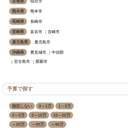
宮城県
仙台市
熊本県
熊本市
長崎県
長崎市
宮崎県
富谷市
宮崎市
鹿児島県
鹿児島市
沖縄県
豊見城市
中頭郡
宮古島市
那覇市
予算で探す
指定しない
0～1万
1～3万
3～5万
5～10万
10～20万
～20万
～30万
～40万