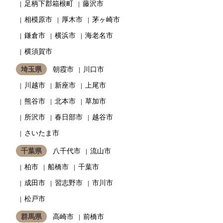
足柄下郡箱根町
藤沢市
相模原市
厚木市
茅ヶ崎市
鎌倉市
横浜市
海老名市
横須賀市
埼玉県
朝霞市
川口市
川越市
新座市
上尾市
熊谷市
北本市
草加市
所沢市
春日部市
越谷市
さいたま市
千葉県
八千代市
流山市
柏市
船橋市
千葉市
成田市
習志野市
市川市
松戸市
群馬県
高崎市
前橋市