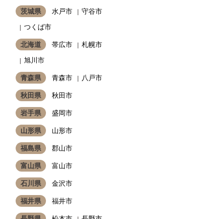
茨城県
水戸市
守谷市
つくば市
北海道
帯広市
札幌市
旭川市
青森県
青森市
八戸市
秋田県
秋田市
岩手県
盛岡市
山形県
山形市
福島県
郡山市
富山県
富山市
石川県
金沢市
福井県
福井市
長野県
松本市
長野市