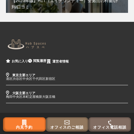
【2023年版】H1T（エイチワンティー）全拠点の料金/評
判/口コミ…
閲覧履歴
お気に入り
運営者情報
東京主要エリア
港区
渋谷区
中央区
千代田区
新宿区
大阪主要エリア
梅田
中央区
本町
淀屋橋
新大阪
京橋
内見予約
オフィスのご相談
オフィス電話相談