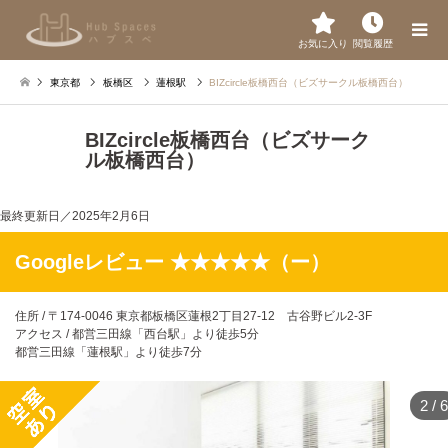
お気に入り
閲覧履歴
東京都
板橋区
蓮根駅
BIZcircle板橋西台（ビズサークル板橋西台）
BIZcircle板橋西台（ビズサーク
ル板橋西台）
最終更新日／
2025年2月6日
Googleレビュー ★★★★★（ー）
住所 / 〒174-0046 東京都板橋区蓮根2丁目27-12 古谷野ビル2-3F
アクセス / 都営三田線「西台駅」より徒歩5分
都営三田線「蓮根駅」より徒歩7分
2
/
6