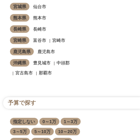
宮城県
仙台市
熊本県
熊本市
長崎県
長崎市
宮崎県
富谷市
宮崎市
鹿児島県
鹿児島市
沖縄県
豊見城市
中頭郡
宮古島市
那覇市
予算で探す
指定しない
0～1万
1～3万
3～5万
5～10万
10～20万