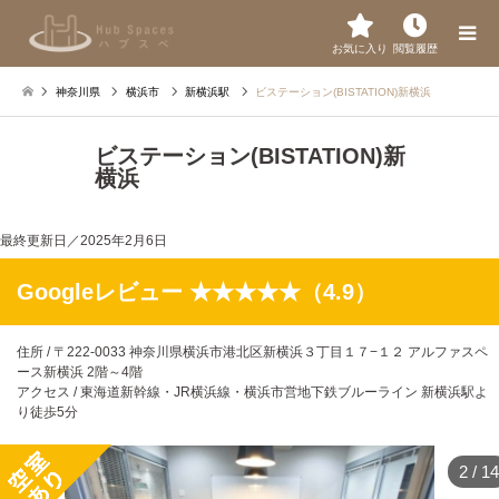
お気に入り
閲覧履歴
神奈川県
横浜市
新横浜駅
ビステーション(BISTATION)新横浜
ビステーション(BISTATION)新
横浜
最終更新日／
2025年2月6日
Googleレビュー ★★★★★（4.9）
住所 / 〒222-0033 神奈川県横浜市港北区新横浜３丁目１７−１２ アルファスペ
ース新横浜 2階～4階
アクセス / 東海道新幹線・JR横浜線・横浜市営地下鉄ブルーライン 新横浜駅よ
り徒歩5分
2
/
14