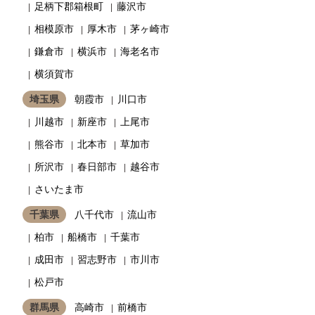
足柄下郡箱根町
藤沢市
相模原市
厚木市
茅ヶ崎市
鎌倉市
横浜市
海老名市
横須賀市
埼玉県
朝霞市
川口市
川越市
新座市
上尾市
熊谷市
北本市
草加市
所沢市
春日部市
越谷市
さいたま市
千葉県
八千代市
流山市
柏市
船橋市
千葉市
成田市
習志野市
市川市
松戸市
群馬県
高崎市
前橋市