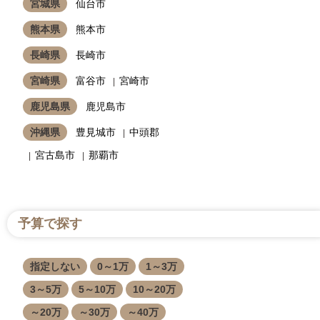
宮城県
仙台市
熊本県
熊本市
長崎県
長崎市
宮崎県
富谷市
宮崎市
鹿児島県
鹿児島市
沖縄県
豊見城市
中頭郡
宮古島市
那覇市
予算で探す
指定しない
0～1万
1～3万
3～5万
5～10万
10～20万
～20万
～30万
～40万