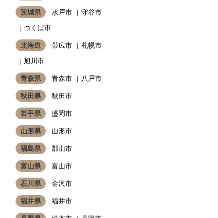
茨城県
水戸市
守谷市
つくば市
北海道
帯広市
札幌市
旭川市
青森県
青森市
八戸市
秋田県
秋田市
岩手県
盛岡市
山形県
山形市
福島県
郡山市
富山県
富山市
石川県
金沢市
福井県
福井市