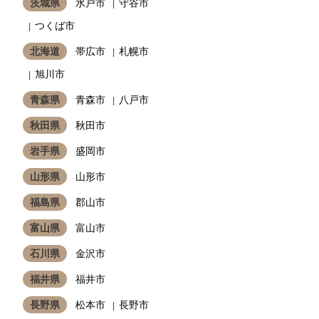
茨城県
水戸市
守谷市
つくば市
北海道
帯広市
札幌市
旭川市
青森県
青森市
八戸市
秋田県
秋田市
岩手県
盛岡市
山形県
山形市
福島県
郡山市
富山県
富山市
石川県
金沢市
福井県
福井市
長野県
松本市
長野市