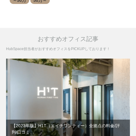
～50万
50万～
おすすめオフィス記事
HubSpace担当者がおすすめオフィスをPICKUPしております！
【2023年版】H1T（エイチワンティー）全拠点の料金/評
判/口コミ…