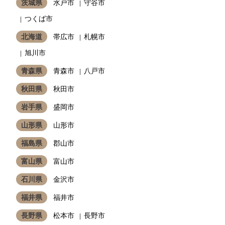
茨城県
水戸市
守谷市
つくば市
北海道
帯広市
札幌市
旭川市
青森県
青森市
八戸市
秋田県
秋田市
岩手県
盛岡市
山形県
山形市
福島県
郡山市
富山県
富山市
石川県
金沢市
福井県
福井市
長野県
松本市
長野市