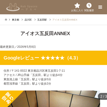
お気に入り
閲覧履歴
東京都
品川区
五反田駅
アイオス五反田ANNEX
アイオス五反田ANNEX
最終更新日／
2026年5月8日
Googleレビュー ★★★★★（4.3）
住所 / 〒141-0022 東京都品川区東五反田1-7-11
アクセス / JR山手線「五反田」駅より徒歩4分
東急池上線「五反田」駅より徒歩5分
都営浅草線「五反田」駅より徒歩2分​
2
/
3