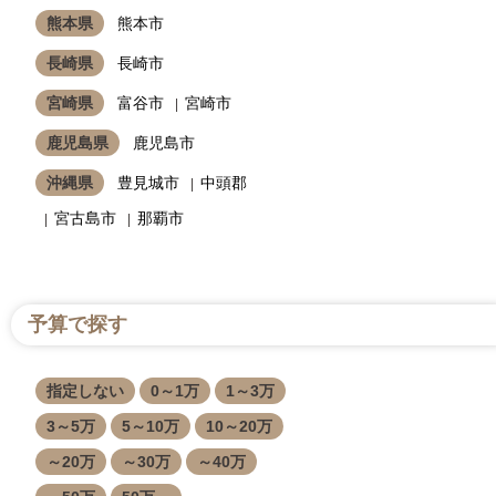
熊本県
熊本市
長崎県
長崎市
宮崎県
富谷市
宮崎市
鹿児島県
鹿児島市
沖縄県
豊見城市
中頭郡
宮古島市
那覇市
予算で探す
指定しない
0～1万
1～3万
3～5万
5～10万
10～20万
～20万
～30万
～40万