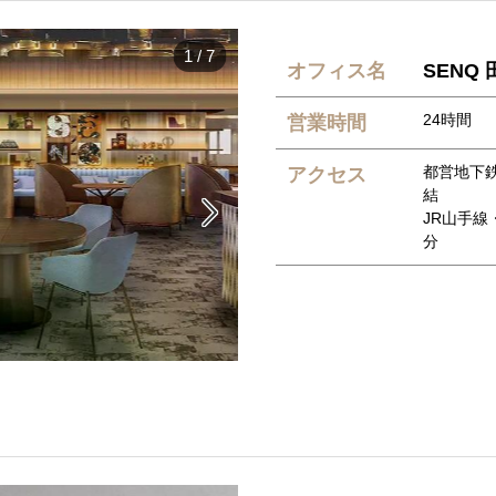
1
/
7
オフィス名
SENQ 
24時間
営業時間
都営地下
アクセス
結

JR山手線
分