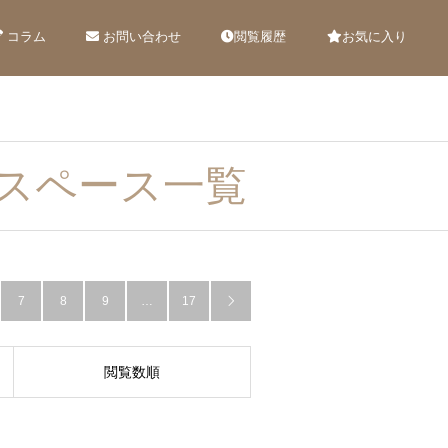
コラム
お問い合わせ
閲覧履歴
お気に入り
スペース一覧
7
8
9
…
17

閲覧数順