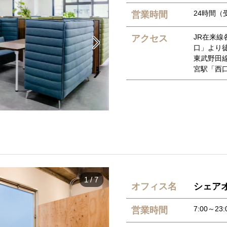
24時間（受
営業時間
JR在来線
アクセス

口」より徒
東武野田線
宮駅「西口
1
/
7
オフィス名
シェアオ
7:00～23:
営業時間