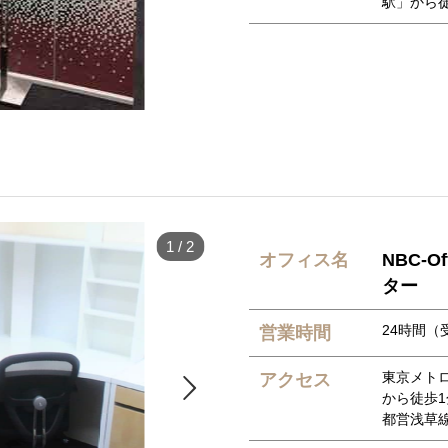
駅」から徒
1
/
2
オフィス名
NBC-O
ター
24時間（受
営業時間
東京メト
アクセス

から徒歩1
都営浅草線