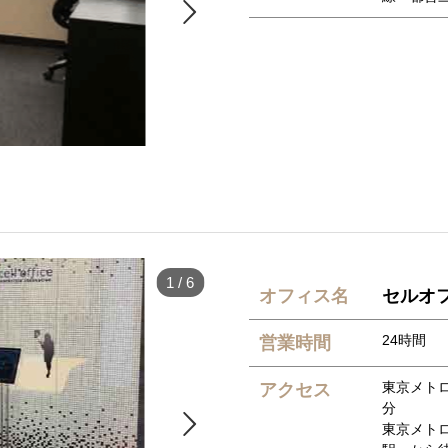

1
/
6
オフィス名
セルオフ
24時間
営業時間
東京メトロ
アクセス
分

東京メト