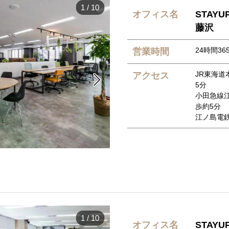
1
/
10
オフィス名
STAY
藤沢
24時間36
営業時間
JR東海道
アクセス

5分
小田急線
歩約5分
江ノ島電
1
/
10
オフィス名
STAY