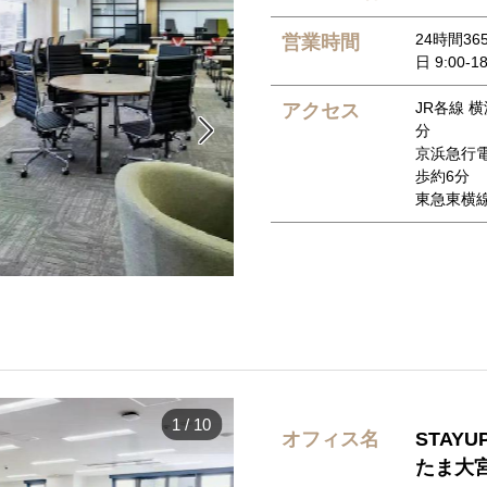
24時間36
営業時間
日 9:00-1
JR各線 
アクセス

分
京浜急行
歩約6分
東急東横
1
/
10
オフィス名
STAY
たま大