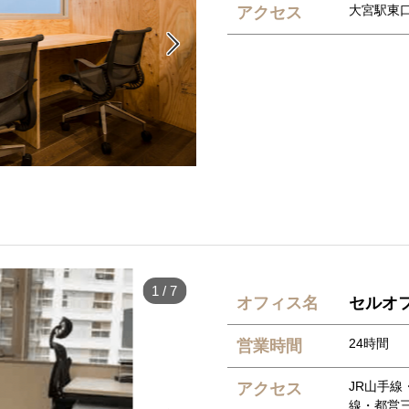
大宮駅東口
アクセス

1
/
7
オフィス名
セルオフ
24時間
営業時間
JR山手
アクセス
線・都営