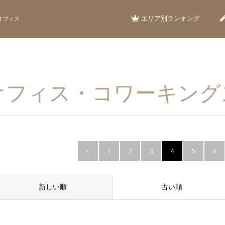
エリア別ランキング
オフィス
オフィス・コワーキング
1
2
3
4
5
6

新しい順
古い順