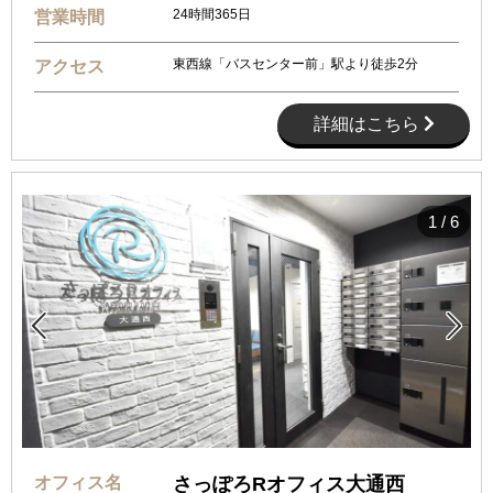
24時間365日
営業時間
東西線「バスセンター前」駅より徒歩2分
アクセス
詳細はこちら
1
/
6


オフィス名
さっぽろRオフィス大通西