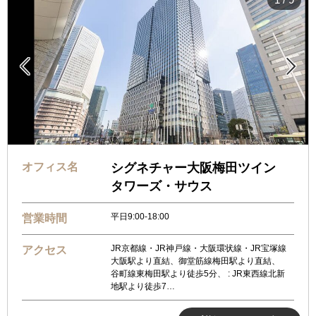


オフィス名
シグネチャー大阪梅田ツイン
タワーズ・サウス
平日9:00-18:00
営業時間
JR京都線・JR神戸線・大阪環状線・JR宝塚線
アクセス
大阪駅より直結、御堂筋線梅田駅より直結、
谷町線東梅田駅より徒歩5分、 : JR東西線北新
地駅より徒歩7…