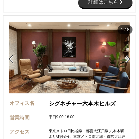
詳細はこちら
1
/
8


オフィス名
シグネチャー六本木ヒルズ
平日9:00-18:00
営業時間
東京メトロ日比谷線・都営大江戸線 六本木駅
アクセス
より徒歩3分、東京メトロ南北線・都営大江戸