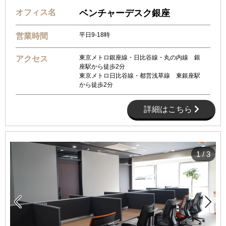
オフィス名
ベンチャーデスク銀座
平日9-18時
営業時間
東京メトロ銀座線・日比谷線・丸の内線 銀
アクセス
座駅から徒歩2分
東京メトロ日比谷線・都営浅草線 東銀座駅
から徒歩2分
詳細はこちら
1
/
3

