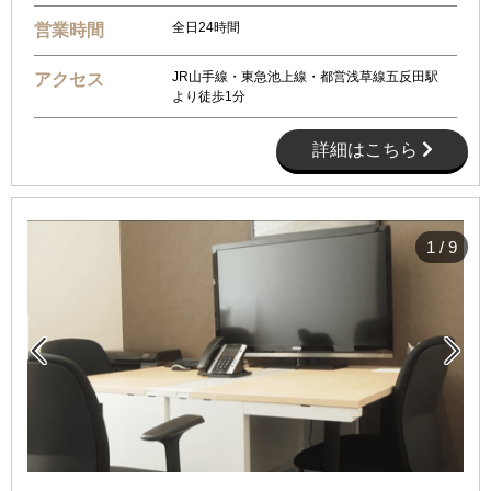
全日24時間
営業時間
JR山手線・東急池上線・都営浅草線五反田駅
アクセス
より徒歩1分
詳細はこちら
1
/
9

