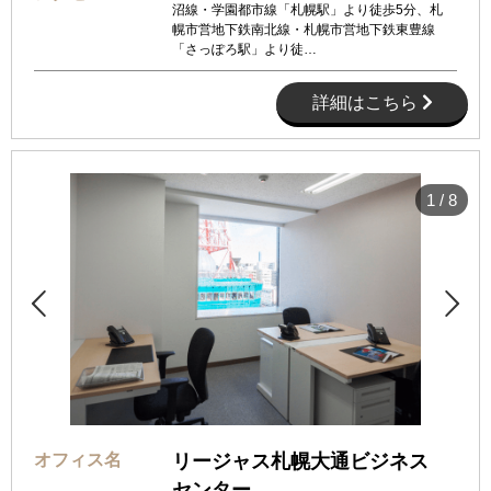
沼線・学園都市線「札幌駅」より徒歩5分、札
幌市営地下鉄南北線・札幌市営地下鉄東豊線
「さっぽろ駅」より徒…
詳細はこちら
1
/
8


オフィス名
リージャス札幌大通ビジネス
センター