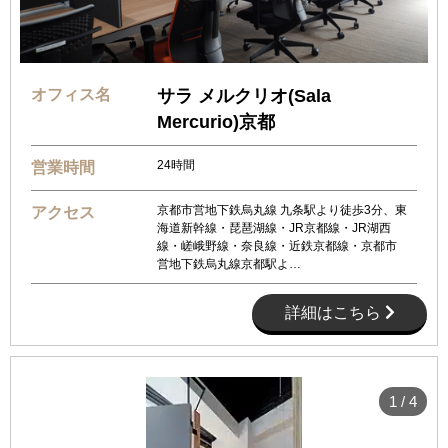
オフィス名
サラ メルクリオ(Sala
Mercurio)京都
24時間
営業時間
京都市営地下鉄烏丸線 九条駅より徒歩3分、東
アクセス
海道新幹線・琵琶湖線・JR京都線・JR湖西
線・嵯峨野線・奈良線・近鉄京都線・京都市
営地下鉄烏丸線京都駅よ…
詳細はこちら
1
/
4