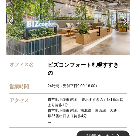


オフィス名
ビズコンフォート札幌すすき
の
24時間（受付平日9:00-18:00）
営業時間
市営地下鉄東豊線 「豊水すすきの」駅1番出口
アクセス
より徒歩1分
市営地下鉄東豊線、南北線、東西線「大通」
駅35番出口より徒歩4分
…