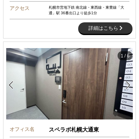
札幌市営地下鉄 南北線・東西線・東豊線「大
アクセス
通」駅 36番出口より徒歩1分
詳細はこちら
1
/
6


オフィス名
スペラボ札幌大通東