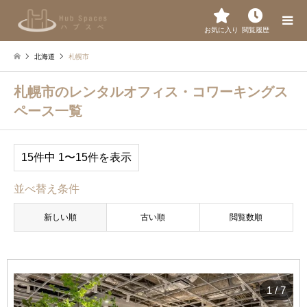
お気に入り
閲覧履歴
北海道
札幌市
札幌市のレンタルオフィス・コワーキングス
ペース一覧
15件中 1〜15件を表示
並べ替え条件
新しい順
古い順
閲覧数順
1
/
7