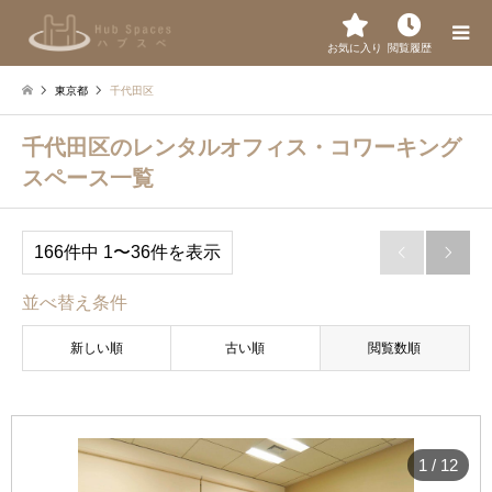
お気に入り
閲覧履歴
東京都
千代田区
千代田区のレンタルオフィス・コワーキング
スペース一覧
166件中 1〜36件を表示


並べ替え条件
新しい順
古い順
閲覧数順
1
/
12