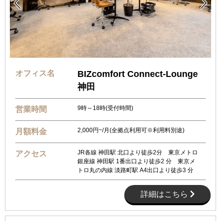


オフィス名
BIZcomfort Connect-Lounge
神田
9時～18時(受付時間)
営業時間
2,000円~/月(全拠点利用可※利用料別途)
月額料金
JR各線 神田駅 北口より徒歩2分 東京メトロ
アクセス
銀座線 神田駅 1番出口より徒歩2 分 東京メ
トロ丸の内線 淡路町駅 A4出口より徒歩3 分
詳細はこちら