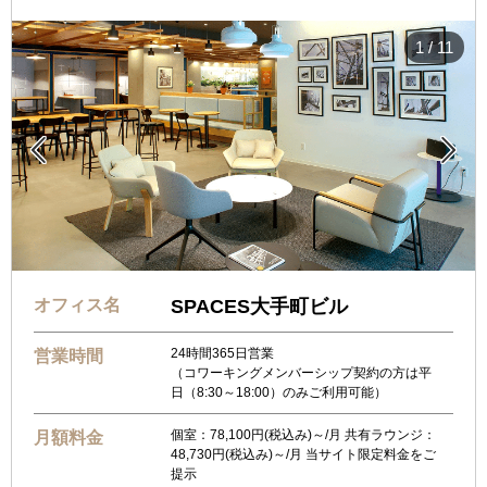
1
/
11


オフィス名
SPACES大手町ビル
24時間365日営業
営業時間
（コワーキングメンバーシップ契約の方は平
日（8:30～18:00）のみご利用可能）
個室：78,100円(税込み)～/月 共有ラウンジ：
月額料金
48,730円(税込み)～/月 当サイト限定料金をご
提示