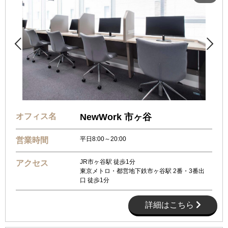


オフィス名
NewWork 市ヶ谷
平日8:00～20:00
営業時間
JR市ヶ谷駅 徒歩1分
アクセス
東京メトロ・都営地下鉄市ヶ谷駅 2番・3番出
口 徒歩1分
詳細はこちら