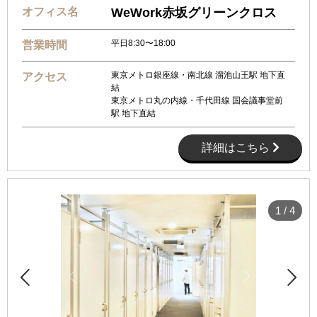
オフィス名
WeWork赤坂グリーンクロス
平日8:30〜18:00
営業時間
東京メトロ銀座線・南北線 溜池山王駅 地下直
アクセス
結
東京メトロ丸の内線・千代田線 国会議事堂前
駅 地下直結
詳細はこちら
1
/
4

