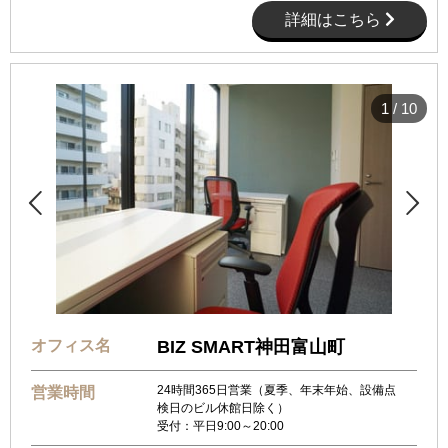
詳細はこちら
1
/
10


オフィス名
BIZ SMART神田富山町
24時間365日営業（夏季、年末年始、設備点
営業時間
検日のビル休館日除く）
受付：平日9:00～20:00