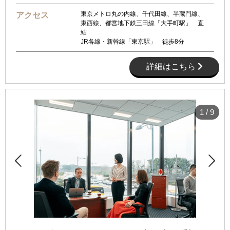
東京メトロ丸の内線、千代田線、半蔵門線、
アクセス
東西線、都営地下鉄三田線「大手町駅」 直
結
JR各線・新幹線「東京駅」 徒歩8分
詳細はこちら
1
/
9

