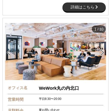
詳細はこちら
1
/
10


オフィス名
WeWork丸の内北口
平日8:30〜20:00
営業時間
要お問い合わせ
月額料金