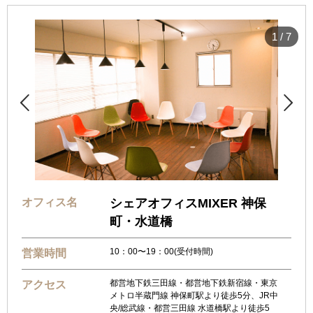
1
/
7


オフィス名
シェアオフィスMIXER 神保
町・水道橋
10：00〜19：00(受付時間)
営業時間
都営地下鉄三田線・都営地下鉄新宿線・東京
アクセス
メトロ半蔵門線 神保町駅より徒歩5分、JR中
央/総武線・都営三田線 水道橋駅より徒歩5