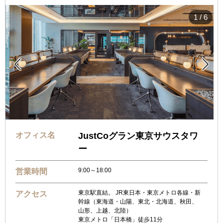
1
/
6


オフィス名
JustCoグラン東京サウスタワ
ー
9:00～18:00
営業時間
東京駅直結。 JR東日本・東京メトロ各線・新
アクセス
幹線（東海道・山陽、東北・北海道、秋田、
山形、上越、北陸）
東京メトロ「日本橋」徒歩11分