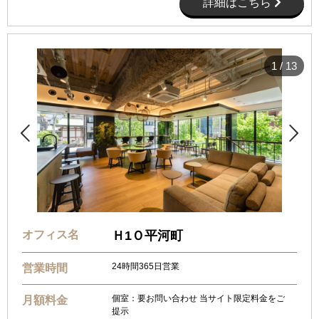
詳細はこちら
1
/
13


オフィス名
Ｈ1Ｏ平河町
24時間365日営業
営業時間
個室：要お問い合わせ 当サイト限定料金をご
月額料金
提示