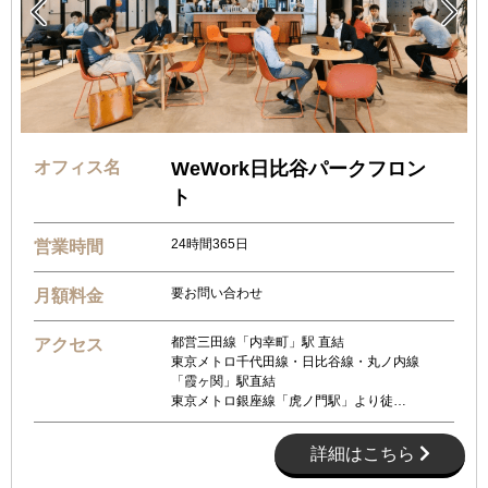


オフィス名
WeWork日比谷パークフロン
ト
24時間365日
営業時間
要お問い合わせ
月額料金
都営三田線「内幸町」駅 直結
アクセス
東京メトロ千代田線・日比谷線・丸ノ内線
「霞ヶ関」駅直結
東京メトロ銀座線「虎ノ門駅」より徒…
詳細はこちら