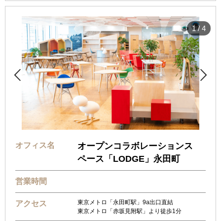
1
/
4


オフィス名
オープンコラボレーションス
ペース「LODGE」永田町
営業時間
東京メトロ「永田町駅」9a出口直結
アクセス
東京メトロ「赤坂見附駅」より徒歩1分