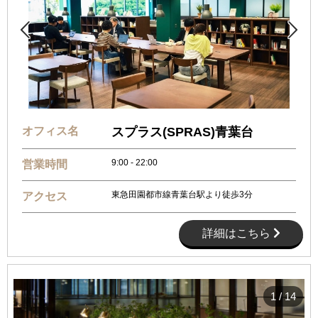


オフィス名
スプラス(SPRAS)青葉台
9:00 - 22:00
営業時間
東急田園都市線青葉台駅より徒歩3分
アクセス
詳細はこちら
1
/
14