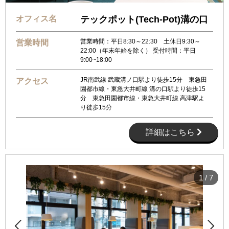
オフィス名
テックポット(Tech-Pot)溝の口
営業時間：平日8:30～22:30 土休日9:30～
営業時間
22:00（年末年始を除く） 受付時間：平日
9:00~18:00
JR南武線 武蔵溝ノ口駅より徒歩15分 東急田
アクセス
園都市線・東急大井町線 溝の口駅より徒歩15
分 東急田園都市線・東急大井町線 高津駅よ
り徒歩15分
詳細はこちら
1
/
7

