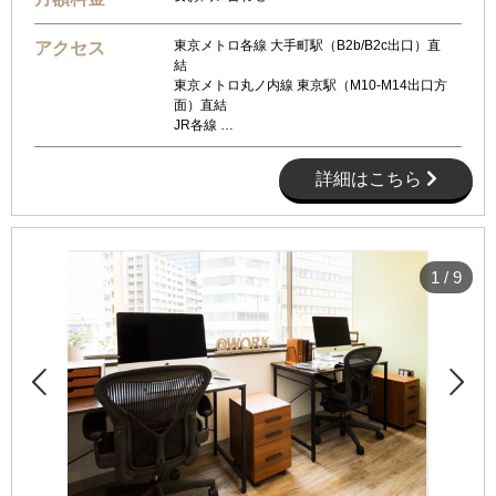
東京メトロ各線 大手町駅（B2b/B2c出口）直
アクセス
結
東京メトロ丸ノ内線 東京駅（M10-M14出口方
面）直結
JR各線 …
詳細はこちら
1
/
9

