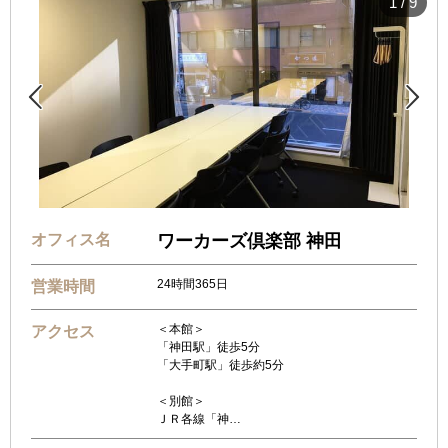
1
/
9


オフィス名
ワーカーズ倶楽部 神田
24時間365日
営業時間
＜本館＞
アクセス
「神田駅」徒歩5分
「大手町駅」徒歩約5分
＜別館＞
ＪＲ各線「神…