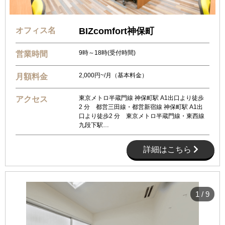
オフィス名
BIZcomfort神保町
9時～18時(受付時間)
営業時間
2,000円~/月（基本料金）
月額料金
東京メトロ半蔵門線 神保町駅 A1出口より徒歩
アクセス
2 分 都営三田線・都営新宿線 神保町駅 A1出
口より徒歩2 分 東京メトロ半蔵門線・東西線
九段下駅…
詳細はこちら
1
/
9