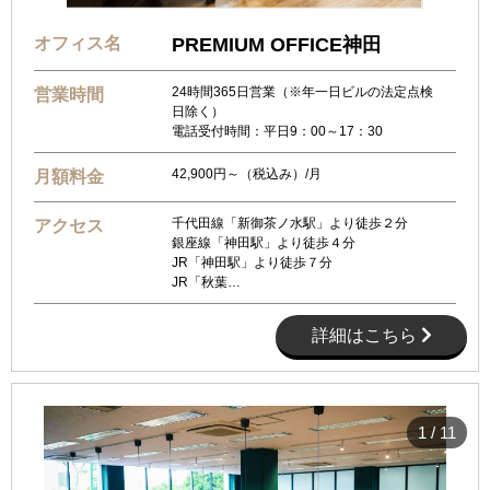
オフィス名
PREMIUM OFFICE神田
24時間365日営業（※年一日ビルの法定点検
営業時間
日除く）
電話受付時間：平日9：00～17：30
42,900円～（税込み）/月
月額料金
千代田線「新御茶ノ水駅」より徒歩２分
アクセス
銀座線「神田駅」より徒歩４分
JR「神田駅」より徒歩７分
JR「秋葉…
詳細はこちら
1
/
11