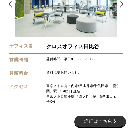


オフィス名
クロスオフィス日比谷
受付時間：平日9：00~17：00
営業時間
賃料は要お問い合せ。
月額料金
東京メトロ丸ノ内線/日比谷線/千代田線 「霞ケ
アクセス
関」駅 C4出口 直結
東京メトロ銀座線 「虎ノ門」駅 9番出口 徒
歩3分
…
詳細はこちら