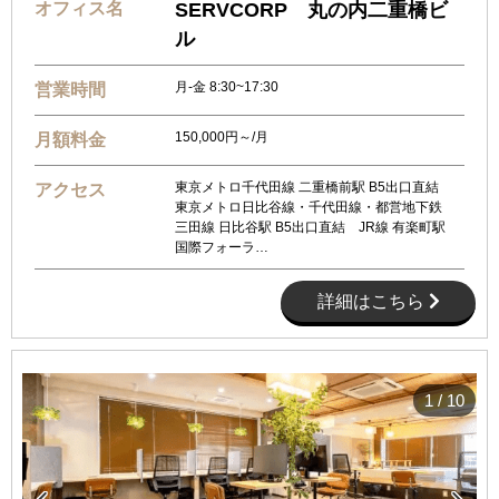
オフィス名
SERVCORP 丸の内二重橋ビ
ル
月-金 8:30~17:30
営業時間
150,000円～/月
月額料金
東京メトロ千代田線 二重橋前駅 B5出口直結
アクセス
東京メトロ日比谷線・千代田線・都営地下鉄
三田線 日比谷駅 B5出口直結 JR線 有楽町駅
国際フォーラ…
詳細はこちら
1
/
10