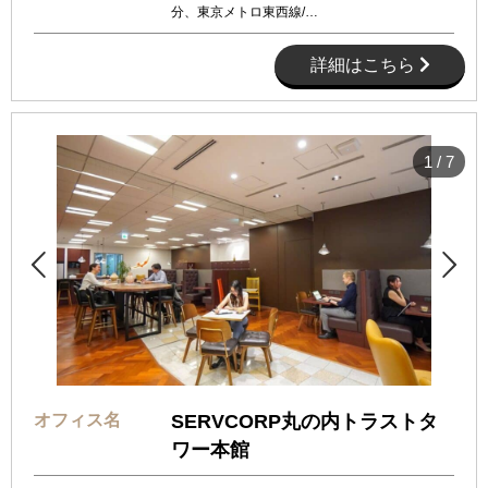
分、東京メトロ東西線/…
詳細はこちら
1
/
7


オフィス名
SERVCORP丸の内トラストタ
ワー本館