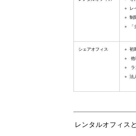
レ
制
「
シェアオフィス
初
他
ラ
法
レンタルオフィス