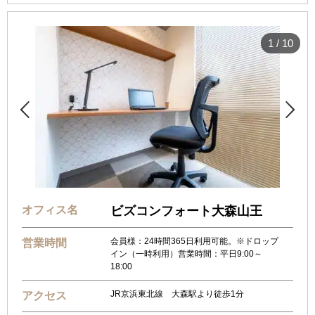
1
/
10


オフィス名
ビズコンフォート大森山王
会員様：24時間365日利用可能。※ドロップ
営業時間
イン（一時利用）営業時間：平日9:00～
18:00
JR京浜東北線 大森駅より徒歩1分
アクセス