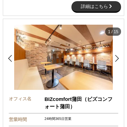
詳細はこちら
1
/
15


オフィス名
BIZcomfort蒲田（ビズコンフ
ォート蒲田）
24時間365日営業
営業時間