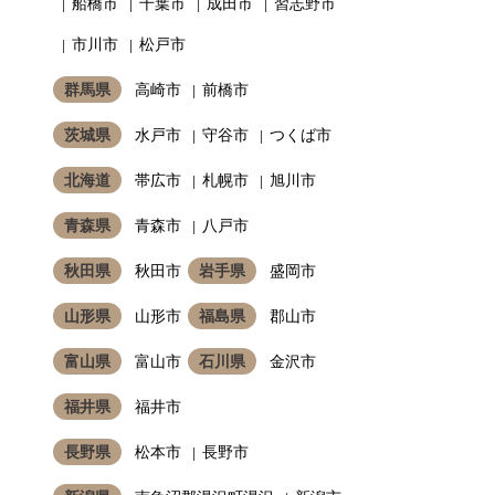
船橋市
千葉市
成田市
習志野市
市川市
松戸市
群馬県
高崎市
前橋市
茨城県
水戸市
守谷市
つくば市
北海道
帯広市
札幌市
旭川市
青森県
青森市
八戸市
秋田県
秋田市
岩手県
盛岡市
山形県
山形市
福島県
郡山市
富山県
富山市
石川県
金沢市
福井県
福井市
長野県
松本市
長野市