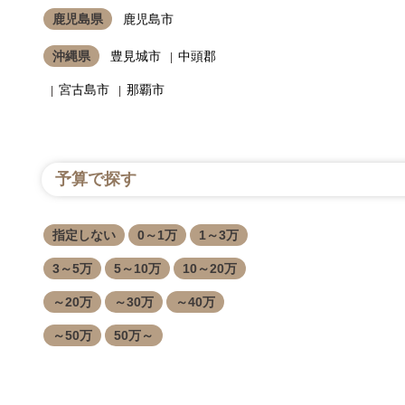
鹿児島県
鹿児島市
沖縄県
豊見城市
中頭郡
宮古島市
那覇市
予算で探す
指定しない
0～1万
1～3万
3～5万
5～10万
10～20万
～20万
～30万
～40万
～50万
50万～