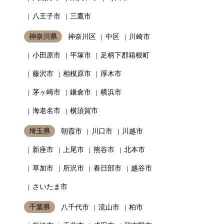
八王子市
三鷹市
神奈川県
神奈川区
中区
川崎市
小田原市
平塚市
足柄下郡箱根町
藤沢市
相模原市
厚木市
茅ヶ崎市
鎌倉市
横浜市
海老名市
横須賀市
埼玉県
朝霞市
川口市
川越市
新座市
上尾市
熊谷市
北本市
草加市
所沢市
春日部市
越谷市
さいたま市
千葉県
八千代市
流山市
柏市