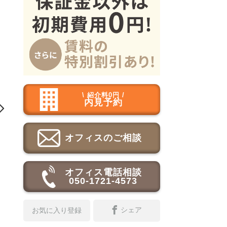
\ 紹介料0円 /
内見予約

オフィスのご相談
オフィス電話相談
050-1721-4573
シェア
お気に入り登録