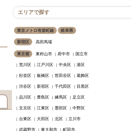
エリアで探す
東京メトロ有楽町線
岐阜県
新宿区
高田馬場
東京都
東村山市
府中市
国立市
荒川区
江戸川区
中央区
港区
杉並区
板橋区
世田谷区
葛飾区
渋谷区
新宿区
千代田区
目黒区
品川区
豊島区
練馬区
足立区
文京区
江東区
墨田区
中野区
台東区
大田区
北区
立川市
武蔵野市
東大和市
町田市