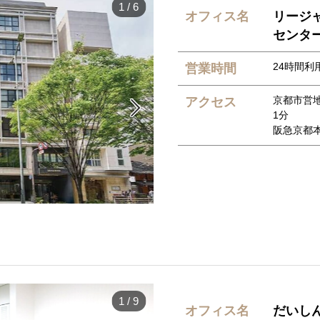
1
/
6
オフィス名
リージ
センタ
24時間利用
営業時間
京都市営
アクセス

1分
阪急京都
1
/
9
オフィス名
だいし