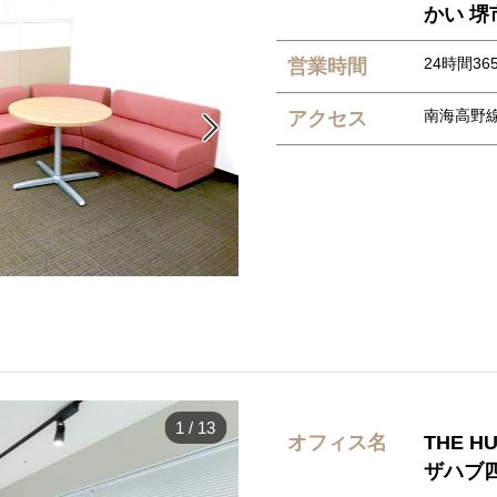
かい 堺
24時間36
営業時間
南海高野
アクセス

1
/
13
オフィス名
THE 
ザハブ