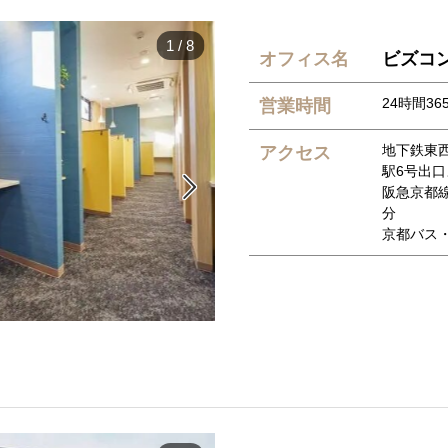
1
/
8
オフィス名
ビズコ
24時間36
営業時間
地下鉄東
アクセス
駅6号出口

阪急京都線
分
京都バス