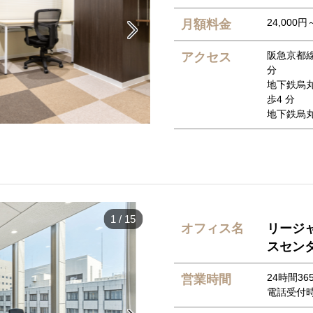
24,000円
月額料金

阪急京都
アクセス
分
地下鉄烏
歩4 分
地下鉄烏
1
/
15
オフィス名
リージ
スセン
24時間3
営業時間
電話受付時