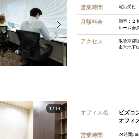
電話受付：平
営業時間
個室：２名用
月額料金

ルーム会員：
阪急京都
アクセス
市営地下
1
/
14
オフィス名
ビズコ
オフィ
24時間36
営業時間