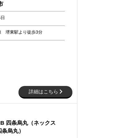
市
5日
線 堺東駅より徒歩3分
詳細はこちら
HUB 四条烏丸（ネックス
四条烏丸）