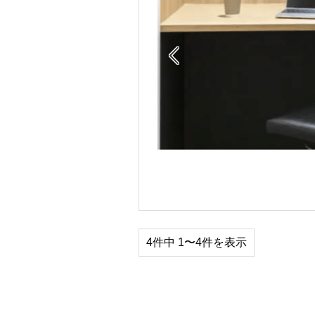

4件中 1〜4件を表示