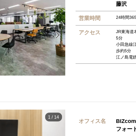
藤沢
24時間36
営業時間
JR東海道
アクセス

5分
小田急線
歩約5分
江ノ島電
1
/
14
オフィス名
BIZc
フォー