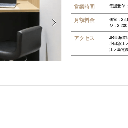
電話受付：9
営業時間
個室：28,
月額料金

ジ：2,20
JR東海道
アクセス
小田急江
江ノ島電