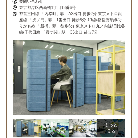
要問い合わせ
東京都港区西新橋1丁目18番6号
都営三田線 「内幸町」駅 A3出口 徒歩2分 東京メトロ銀
座線 「虎ノ門」駅 1番出口 徒歩5分 JR線/都営浅草線/ゆ
りかもめ 「新橋」駅 徒歩6分 東京メトロ丸ノ内線/日比谷
線/千代田線 「霞ケ関」駅 C3出口 徒歩7分
もっと
見る