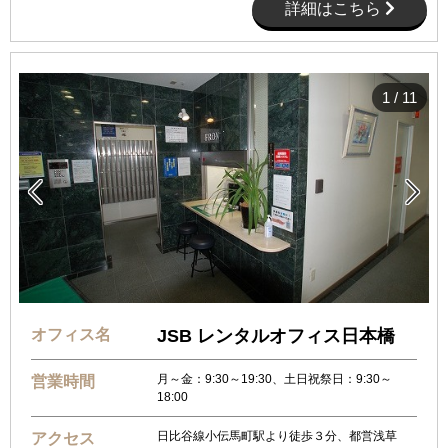
詳細はこちら
1
/
11


オフィス名
JSB レンタルオフィス日本橋
月～金：9:30～19:30、土日祝祭日：9:30～
営業時間
18:00
日比谷線小伝馬町駅より徒歩３分、都営浅草
アクセス