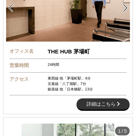


オフィス名
THE HUB 茅場町
24時間
営業時間
東西線 他「茅場町駅」4分
アクセス
京葉線「八丁堀駅」7分
銀座線 他「日本橋駅」13分
詳細はこちら
1
/
5