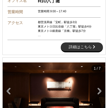
オフィス名
H1O八丁堀
営業時間 9:00～17:40
営業時間
都営浅草線「宝町」駅徒歩3分
アクセス
東京メトロ日比谷線「八丁堀」駅徒歩4分
東京メトロ銀座線「京橋」駅徒歩7分
…
詳細はこちら
1
/
7

