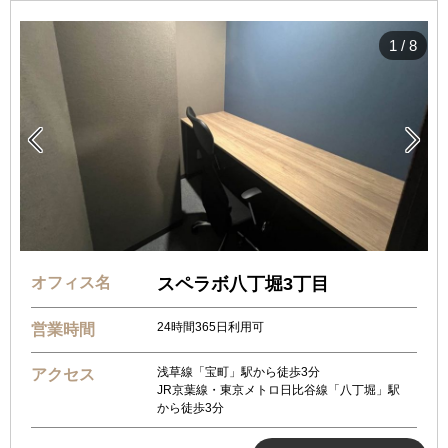
1
/
8


オフィス名
スペラボ八丁堀3丁目
24時間365日利用可
営業時間
浅草線「宝町」駅から徒歩3分
アクセス
JR京葉線・東京メトロ日比谷線「八丁堀」駅
から徒歩3分