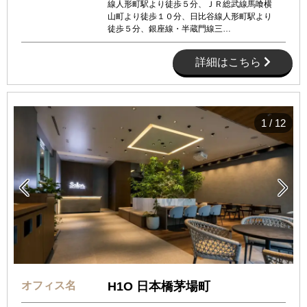
線人形町駅より徒歩５分、ＪＲ総武線馬喰横
山町より徒歩１０分、日比谷線人形町駅より
徒歩５分、銀座線・半蔵門線三…
詳細はこちら
1
/
12


オフィス名
H1O 日本橋茅場町