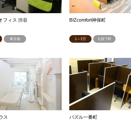
Eオフィス 渋谷
BIZcomfort神保町
東京都
1～3万
九段下駅
ウス
パズル一番町