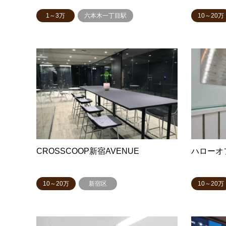
1～3万
六本木一丁目駅
10～20万
CROSSCOOP新宿AVENUE
ハローオフ
10～20万
新宿区
10～20万