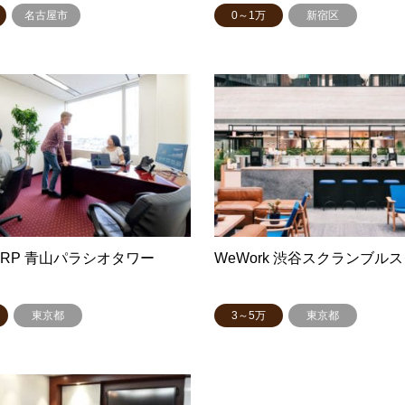
名古屋市
0～1万
新宿区
ORP 青山パラシオタワー
WeWork 渋谷スクランブル
東京都
3～5万
東京都