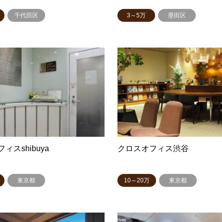
千代田区
3～5万
墨田区
ィスshibuya
クロスオフィス渋谷
東京都
10～20万
東京都