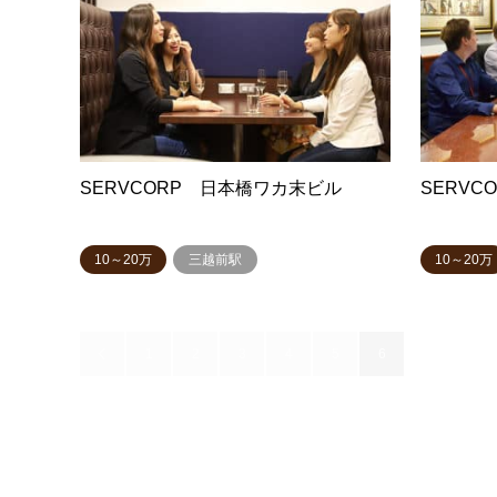
SERVCORP 日本橋ワカ末ビル
SERV
10～20万
三越前駅
10～20万
1
2
3
4
5
6

206件中 181〜206件を表示