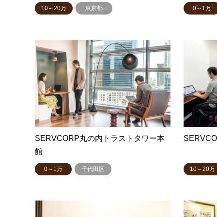
10～20万
東京都
0～1万
SERVCORP丸の内トラストタワー本
SERVC
館
0～1万
千代田区
10～20万