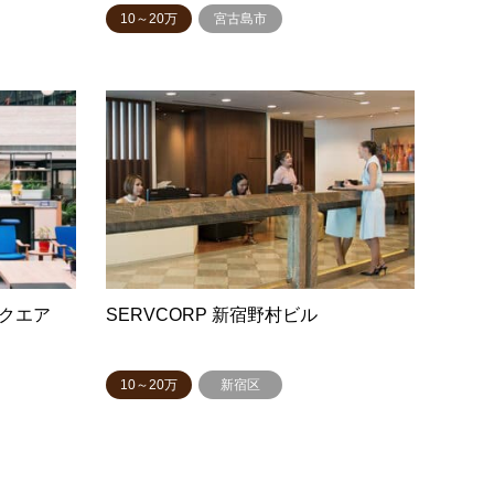
10～20万
宮古島市
スクエア
SERVCORP 新宿野村ビル
10～20万
新宿区