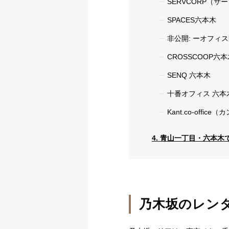
SERVCORP（
SPACES六本木
非公開: ーオフィ
CROSSCOOP六本
SENQ 六本木
十番オフィス 六本
Kant.co-off
4. 青山一丁目・六本
乃木坂のレン